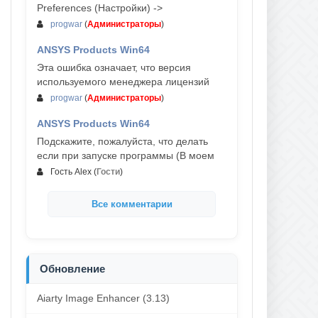
Preferences (Настройки) ->
progwar
(
Администраторы
)
ANSYS Products Win64
03-авг, 18:54
Эта ошибка означает, что версия
используемого менеджера лицензий
progwar
(
Администраторы
)
ANSYS Products Win64
02-авг, 18:01
Подскажите, пожалуйста, что делать
если при запуске программы (В моем
Гость Alex
(
Гости
)
Все комментарии
Обновление
Aiarty Image Enhancer (3.13)