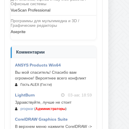
Офисные системы
VueScan Professional
Программы для мультимедиа и 3D /
Графические редакторы
Aseprite
Комментарии
ANSYS Products Win64
04-авг, 23:47
Вы мой спаситель! Спасибо вам
огромное! Вероятнее всего конфликт
Гость ALEX
(
Гости
)
LightBurn
03-авг, 18:59
Здравствуйте, лучше не стоит
progwar
(
Администраторы
)
CorelDRAW Graphics Suite
03-авг, 18:58
В верхнем меню нажмите CorelDRAW ->