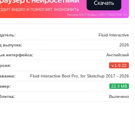
датель:
Fluid Interactive
д выпуска:
2026
ык интерфейса:
Английский
рсия:
v.1.0.22
звание:
Fluid Interactive Bool Pro, for Sketchup 2017 - 2026
змер:
22.3 MB
блетка:
Вылечено