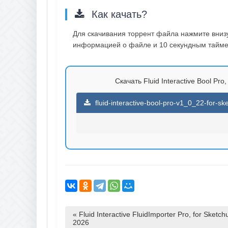
Как качать?
Для скачивания торрент файла нажмите внизу 
информацией о файле и 10 секундным таймер
Скачать Fluid Interactive Bool Pro,
fluid-interactive-bool-pro-v1_0_22-for-s
« Fluid Interactive FluidImporter Pro, for Sketch
2026