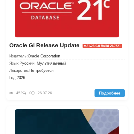
Oracle GI Release Update
v.21.23.0.0 Build 260721
Издатель:
Oracle Corporation
Язык:
Русский, Мультиязычный
Лекарство:
Не требуется
Год:
2026
Подробнее
452
0
26.07.26