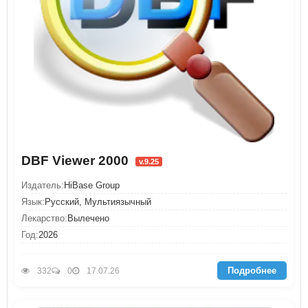
DBF Viewer 2000
v.9.25
Издатель:
HiBase Group
Язык:
Русский, Мультиязычный
Лекарство:
Вылечено
Год:
2026
Подробнее
332
0
17.07.26