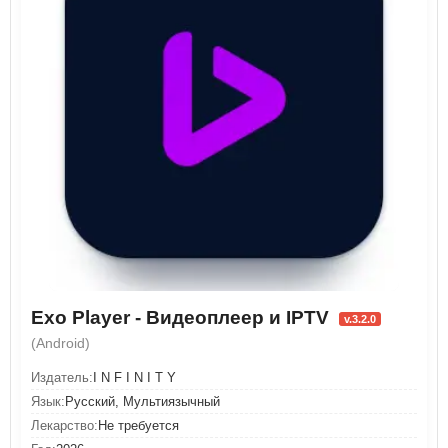
Exo Player - Видеоплеер и IPTV
v.3.2.0
(Android)
Издатель:
I N F I N I T Y
Язык:
Русский, Мультиязычный
Лекарство:
Не требуется