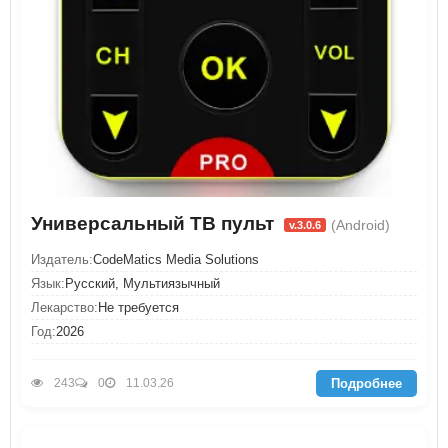
Универсальный ТВ пульт
(Android)
v.3.0.6
Издатель:
CodeMatics Media Solutions
Язык:
Русский, Мультиязычный
Лекарство:
Не требуется
Год:
2026
Подробнее
243
0
11.03.26