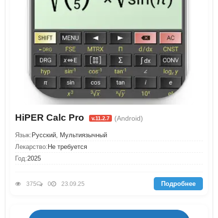
HiPER Calc Pro
(Android)
v.11.2.7
Язык:
Русский, Мультиязычный
Лекарство:
Не требуется
Год:
2025
Подробнее
375
0
23.09.25