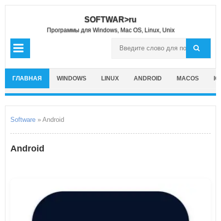
SOFTWAR>ru
Программы для Windows, Mac OS, Linux, Unix
ГЛАВНАЯ
WINDOWS
LINUX
ANDROID
MACOS
IO
Software
» Android
Android