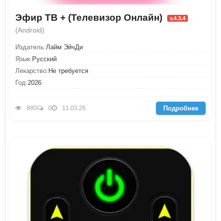
Эфир ТВ + (Телевизор Онлайн)
v.4.3.4
(Android)
Издатель:
Лайм ЭйчДи
Язык:
Русский
Лекарство:
Не требуется
Год:
2026
Подробнее
880
0
11.03.26