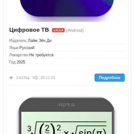
Цифровое ТВ
(Android)
v.4.3.4
Издатель:
Лайм Эйч Ди
Язык:
Русский
Лекарство:
Не требуется
Год:
2025
Подробнее
3 815
1
05.11.25