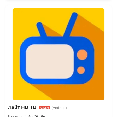
Лайт HD ТВ
(Android)
v.4.5.6
Издатель:
Лайм Эйч Ди