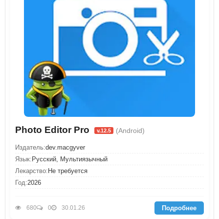
Photo Editor Pro
(Android)
v.12.5
Издатель:
dev.macgyver
Язык:
Русский, Мультиязычный
Лекарство:
Не требуется
Год:
2026
Подробнее
680
0
30.01.26