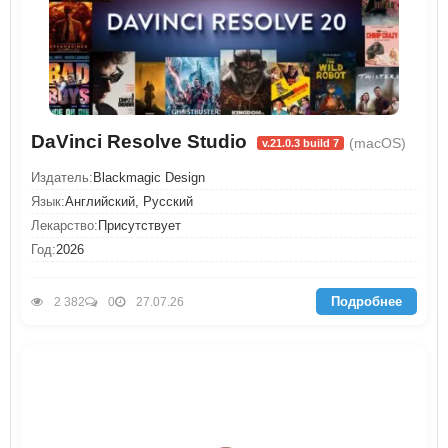
DaVinci Resolve Studio
(macOS)
v.21.0.3 build 7
Издатель:
Blackmagic Design
Язык:
Английский, Русский
Лекарство:
Присутствует
Год:
2026
Подробнее
2 382
0
27.07.26