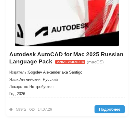
Autodesk AutoCAD for Mac 2025 Russian
Language Pack
(macOS)
v.2025-V.58.M.214
Издатель:
Gogolev Alexander aka Santigo
Язык:
Английский, Русский
Лекарство:
Не требуется
Год:
2026
Подробнее
599
0
14.07.26