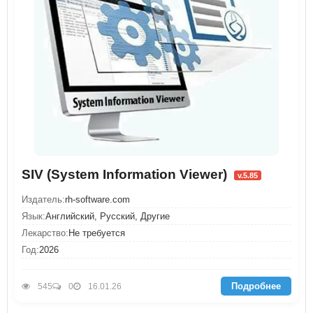
SIV (System Information Viewer)
v.5.85
Издатель:
rh-software.com
Язык:
Английский, Русский, Другие
Лекарство:
Не требуется
Год:
2026
Подробнее
545
0
16.01.26