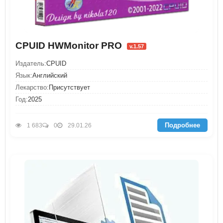
CPUID HWMonitor PRO
v.1.57
Издатель:
CPUID
Язык:
Английский
Лекарство:
Присутствует
Год:
2025
Подробнее
1 683
0
29.01.26