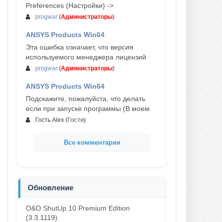
Preferences (Настройки) ->
progwar
(
Администраторы
)
ANSYS Products Win64
03-авг, 18:54
Эта ошибка означает, что версия
используемого менеджера лицензий
progwar
(
Администраторы
)
ANSYS Products Win64
02-авг, 18:01
Подскажите, пожалуйста, что делать
если при запуске программы (В моем
Гость Alex
(
Гости
)
Все комментарии
Обновление
O&O ShutUp 10 Premium Edition
(3.3.1119)