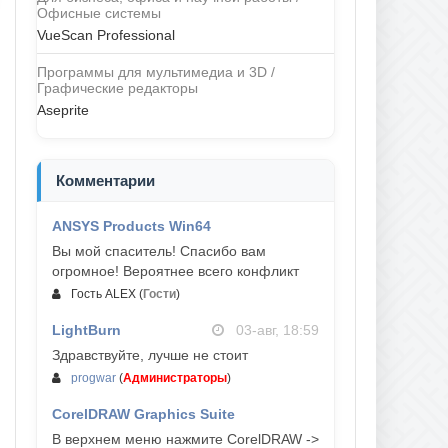
Офисные системы
VueScan Professional
Программы для мультимедиа и 3D /
Графические редакторы
Aseprite
Комментарии
ANSYS Products Win64
04-авг, 23:47
Вы мой спаситель! Спасибо вам
огромное! Вероятнее всего конфликт
Гость ALEX
(
Гости
)
LightBurn
03-авг, 18:59
Здравствуйте, лучше не стоит
progwar
(
Администраторы
)
CorelDRAW Graphics Suite
03-авг, 18:58
В верхнем меню нажмите CorelDRAW ->