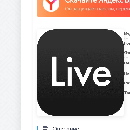
Из
Го
Яз
Ве
На
Ра
Та
Описание