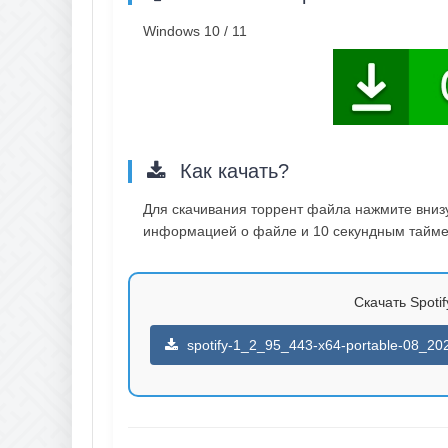
Windows 10 / 11
Как качать?
Для скачивания торрент файла нажмите внизу 
информацией о файле и 10 секундным таймер
Скачать Spotif
spotify-1_2_95_443-x64-portable-08_202