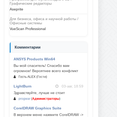
Графические редакторы
Aseprite
Для бизнеса, офиса и научной работы /
Офисные системы
VueScan Professional
Комментарии
ANSYS Products Win64
04-авг, 23:47
Вы мой спаситель! Спасибо вам
огромное! Вероятнее всего конфликт
Гость ALEX
(
Гости
)
LightBurn
03-авг, 18:59
Здравствуйте, лучше не стоит
progwar
(
Администраторы
)
CorelDRAW Graphics Suite
03-авг, 18:58
В верхнем меню нажмите CorelDRAW ->