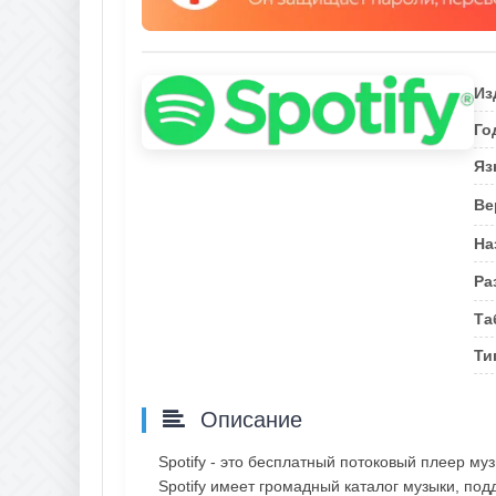
Из
Го
Яз
Ве
На
Ра
Та
Ти
Описание
Spotify - это бесплатный потоковый плеер му
Spotify имеет громадный каталог музыки, по