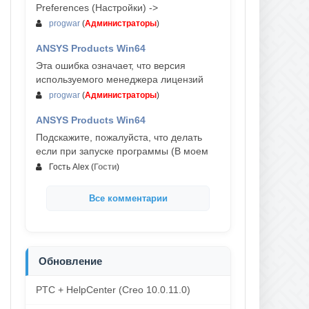
Preferences (Настройки) ->
progwar
(
Администраторы
)
ANSYS Products Win64
03-авг, 18:54
Эта ошибка означает, что версия
используемого менеджера лицензий
progwar
(
Администраторы
)
ANSYS Products Win64
02-авг, 18:01
Подскажите, пожалуйста, что делать
если при запуске программы (В моем
Гость Alex
(
Гости
)
Все комментарии
Обновление
PTC + HelpCenter (Creo 10.0.11.0)