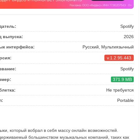
датель:
Spotify
д выпуска:
2026
ык интерфейса:
Русский, Мультиязычный
рсия:
v.1.2.95.443
звание:
Spotify
змер:
371.9 MB
блетка:
Не требуется
п:
Portable
зыки, который вобрал в себя массу онлайн возможностей.
ддерживаемый большинством музыкальных компаний, таких как