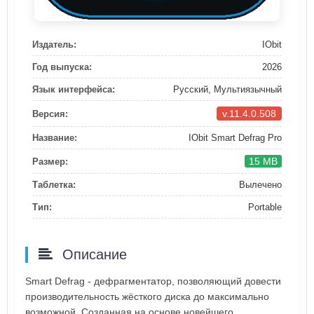
Издатель:
IObit
Год выпуска:
2026
Язык интерфейса:
Русский, Мультиязычный
v.11.4.0.508
Версия:
Название:
IObit Smart Defrag Pro
15 MB
Размер:
Таблетка:
Вылечено
Тип:
Portable
Описание
Smart Defrag - дефрагментатор, позволяющий довести
производительность жёсткого диска до максимально
возможной. Созданная на основе новейшего