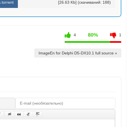
.torrent
[26.63 Kb] (cкачиваний: 188)
80%
4
1
ImageEn for Delphi D5-DX10.1 full source »