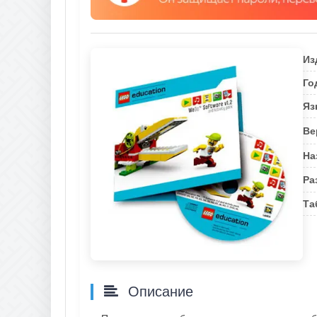
Из
Го
Яз
Ве
На
Ра
Та
Описание