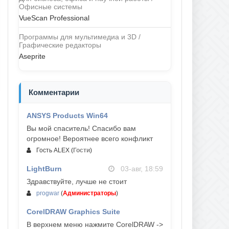
Офисные системы
VueScan Professional
Программы для мультимедиа и 3D /
Графические редакторы
Aseprite
Комментарии
ANSYS Products Win64
04-авг, 23:47
Вы мой спаситель! Спасибо вам
огромное! Вероятнее всего конфликт
Гость ALEX
(
Гости
)
LightBurn
03-авг, 18:59
Здравствуйте, лучше не стоит
progwar
(
Администраторы
)
CorelDRAW Graphics Suite
03-авг, 18:58
В верхнем меню нажмите CorelDRAW ->