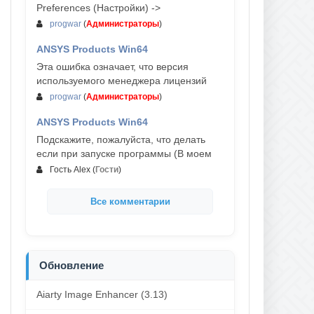
Preferences (Настройки) ->
progwar
(
Администраторы
)
ANSYS Products Win64
03-авг, 18:54
Эта ошибка означает, что версия
используемого менеджера лицензий
progwar
(
Администраторы
)
ANSYS Products Win64
02-авг, 18:01
Подскажите, пожалуйста, что делать
если при запуске программы (В моем
Гость Alex
(
Гости
)
Все комментарии
Обновление
Aiarty Image Enhancer (3.13)