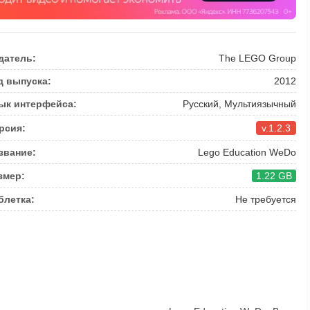
датель:
The LEGO Group
д выпуска:
2012
ык интерфейса:
Русский, Мультиязычный
рсия:
v.1.2.3
звание:
Lego Education WeDo
змер:
1.22 GB
блетка:
Не требуется