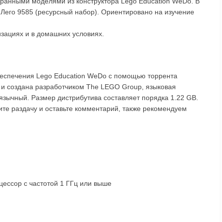
ранными моделями из конструктора Lego Education WeDo. В
 Лего 9585 (ресурсный набор). Ориентировано на изучение
зациях и в домашних условиях.
беспечения Lego Education WeDo с помощью торрента
 и создана разработчиком The LEGO Group, языковая
иязычный. Размер дистрибутива составляет порядка 1.22 GB.
те раздачу и оставьте комментарий, также рекомендуем
ессор с частотой 1 ГГц или выше