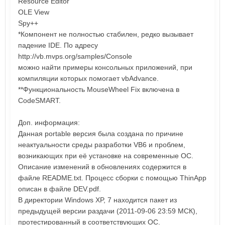
Resource Editor
OLE View
Spy++
*Компонент не полностью стабилен, редко вызывает
падение IDE. По адресу
http://vb.mvps.org/samples/Console
можно найти примеры консольных приложений, при
компиляции которых помогает vbAdvance.
**Функциональность MouseWheel Fix включена в
CodeSMART.
Доп. информация:
Данная portable версия была создана по причине
неактуальности среды разработки VB6 и проблем,
возникающих при её установке на современные ОС.
Описание изменений в обновлениях содержится в
файле README.txt. Процесс сборки с помощью ThinApp
описан в файле DEV.pdf.
В директории Windows XP, 7 находится пакет из
предыдущей версии раздачи (2011-09-06 23:59 МСК),
протестированный в соответствующих ОС.