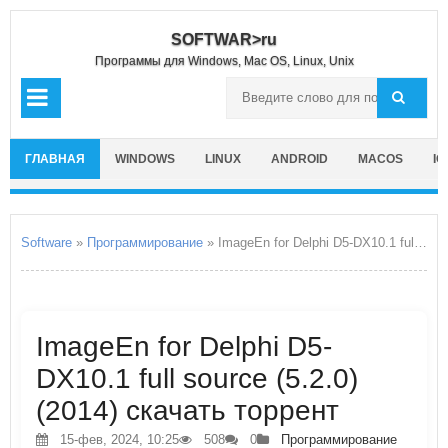
SOFTWAR>ru
Программы для Windows, Mac OS, Linux, Unix
ГЛАВНАЯ
WINDOWS
LINUX
ANDROID
MACOS
IO
Software
»
Программирование
» ImageEn for Delphi D5-DX10.1 full source
ImageEn for Delphi D5-
DX10.1 full source (5.2.0)
(2014) скачать торрент
15-фев, 2024, 10:25
508
0
Программирование