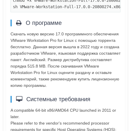
chmod
 +x VMware-Workstation-Full-
17
.
0
.
0
-
20800274
.x
sh
 VMware-Workstation-Full-
17
.
0
.
0
-
20800274
.x
86
_
64
.
О программе
Скачать новую версию 17.0 программного обеспечения
VMware Workstation Pro for Linux с помощью торрента
бесплатно. Данная версия вышла в 2022 году и создана
разработчиком VMware, языковая поддержка составляет
пакет: Английский. Размер дистрибутива составляет
порядка 515.8 MB. После скачивания VMware
Workstation Pro for Linux оцените раздачу и оставьте
комментарий, также рекомендуем купить лицензионную
копию программы.
Системные требования
A compatible 64-bit x86/AMD64 CPU launched in 2011 or
later.
Please refer to the vendor's recommended processor
requirements for specific Host Operating Systems (HOS):