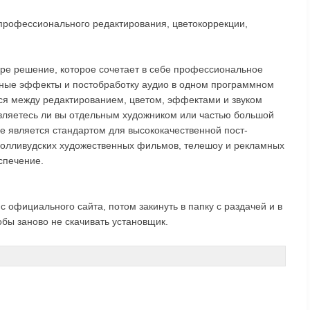
рофессионального редактирования, цветокоррекции,
мире решение, которое сочетает в себе профессиональное
ьные эффекты и постобработку аудио в одном программном
ся между редактированием, цветом, эффектами и звуком
вляетесь ли вы отдельным художником или частью большой
ve является стандартом для высококачественной пост-
 голливудских художественных фильмов, телешоу и рекламных
спечение.
 официального сайта, потом закинуть в папку с раздачей и в
обы заново не скачивать установщик.