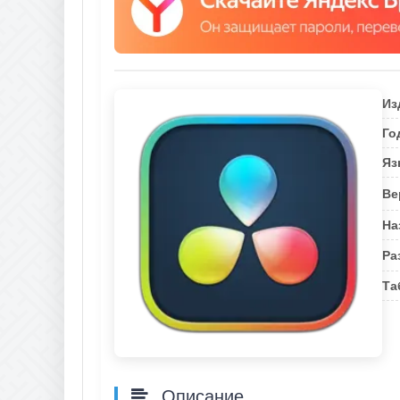
Из
Го
Яз
Ве
На
Ра
Та
Описание