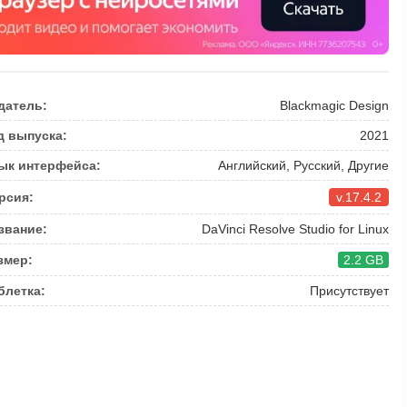
датель:
Blackmagic Design
д выпуска:
2021
ык интерфейса:
Английский, Русский, Другие
рсия:
v.17.4.2
звание:
DaVinci Resolve Studio for Linux
змер:
2.2 GB
блетка:
Присутствует