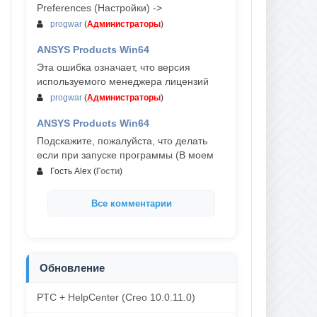
Preferences (Настройки) ->
progwar
(
Администраторы
)
ANSYS Products Win64
03-авг, 18:54
Эта ошибка означает, что версия
используемого менеджера лицензий
progwar
(
Администраторы
)
ANSYS Products Win64
02-авг, 18:01
Подскажите, пожалуйста, что делать
если при запуске программы (В моем
Гость Alex
(
Гости
)
Все комментарии
Обновление
PTC + HelpCenter (Creo 10.0.11.0)