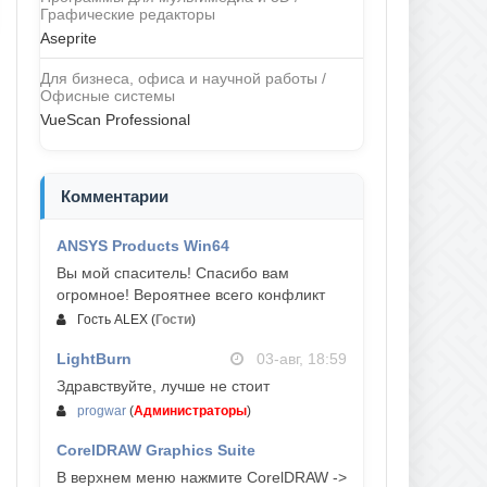
Графические редакторы
Aseprite
Для бизнеса, офиса и научной работы /
Офисные системы
VueScan Professional
Комментарии
ANSYS Products Win64
04-авг, 23:47
Вы мой спаситель! Спасибо вам
огромное! Вероятнее всего конфликт
Гость ALEX
(
Гости
)
LightBurn
03-авг, 18:59
Здравствуйте, лучше не стоит
progwar
(
Администраторы
)
CorelDRAW Graphics Suite
03-авг, 18:58
В верхнем меню нажмите CorelDRAW ->