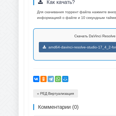
Как качать?
Для скачивания торрент файла нажмите внизу 
информацией о файле и 10 секундным таймер
Скачать DaVinci Resolve S
amd64-davinci-resolve-studio-17_4_2-for-
« РЕД Виртуализация
Комментарии (0)