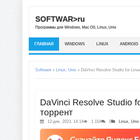
SOFTWAR>ru
Программы для Windows, Mac OS, Linux, Unix
ГЛАВНАЯ
WINDOWS
LINUX
ANDROID
Software
»
Linux, Unix
» DaVinci Resolve Studio for Linu
DaVinci Resolve Studio fo
торрент
12-дек, 2023, 14:14
1 154
0
Linux, Unix