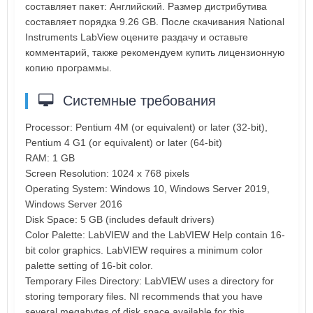
составляет пакет: Английский. Размер дистрибутива
составляет порядка 9.26 GB. После скачивания National
Instruments LabView оцените раздачу и оставьте
комментарий, также рекомендуем купить лицензионную
копию программы.
Системные требования
Processor: Pentium 4M (or equivalent) or later (32-bit),
Pentium 4 G1 (or equivalent) or later (64-bit)
RAM: 1 GB
Screen Resolution: 1024 x 768 pixels
Operating System: Windows 10, Windows Server 2019,
Windows Server 2016
Disk Space: 5 GB (includes default drivers)
Color Palette: LabVIEW and the LabVIEW Help contain 16-
bit color graphics. LabVIEW requires a minimum color
palette setting of 16-bit color.
Temporary Files Directory: LabVIEW uses a directory for
storing temporary files. NI recommends that you have
several megabytes of disk space available for this