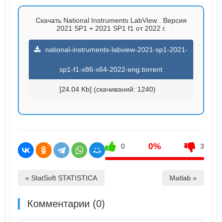
Скачать National Instruments LabView . Версия
2021 SP1 + 2021 SP1 f1 от 2022 г.
national-instruments-labview-2021-sp1-2021-
sp1-f1-x86-x64-2022-eng.torrent
[24.04 Kb] (cкачиваний: 1240)
0%
0
3
« StatSoft STATISTICA
Matlab »
Комментарии (0)