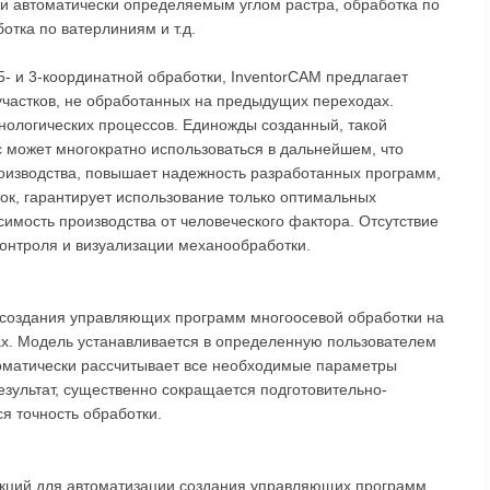
ли автоматически определяемым углом растра, обработка по
отка по ватерлиниям и т.д.
- и 3-координатной обработки, InventorCAM предлагает
участков, не обработанных на предыдущих переходах.
нологических процессов. Единожды созданный, такой
 может многократно использоваться в дальнейшем, что
оизводства, повышает надежность разработанных программ,
ок, гарантирует использование только оптимальных
симость производства от человеческого фактора. Отсутствие
контроля и визуализации механообработки.
 создания управляющих программ многоосевой обработки на
х. Модель устанавливается в определенную пользователем
томатически рассчитывает все необходимые параметры
езультат, существенно сокращается подготовительно-
я точность обработки.
кций для автоматизации создания управляющих программ