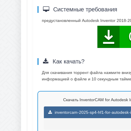
Системные требования
предустановленный Autodesk Inventor 2018-2
Как качать?
Для скачивания торрент файла нажмите внизу 
информацией о файле и 10 секундным таймер
Скачать InventorCAM for Autodesk I
inventorcam-2025-sp4-hf1-for-autodesk-i