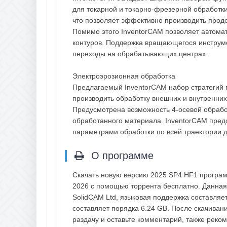
для токарной и токарно-фрезерной обработк
что позволяет эффективно производить продол
Помимо этого InventorCAM позволяет автома
контуров. Поддержка вращающегося инструм
переходы на обрабатывающих центрах.
Электроэрозионная обработка
Предлагаемый InventorCAM набор стратегий 
производить обработку внешних и внутренни
Предусмотрена возможность 4-осевой обраб
обработанного материала. InventorCAM пред
параметрами обработки по всей траектории 
О программе
Скачать новую версию 2025 SP4 HF1 программ
2026 с помощью торрента бесплатно. Данная
SolidCAM Ltd, языковая поддержка составляе
составляет порядка 6.24 GB. После скачивани
раздачу и оставьте комментарий, также рек