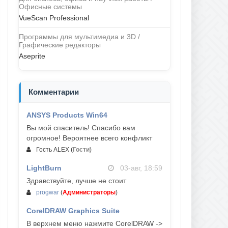
Офисные системы
VueScan Professional
Программы для мультимедиа и 3D /
Графические редакторы
Aseprite
Комментарии
ANSYS Products Win64
04-авг, 23:47
Вы мой спаситель! Спасибо вам
огромное! Вероятнее всего конфликт
Гость ALEX
(
Гости
)
LightBurn
03-авг, 18:59
Здравствуйте, лучше не стоит
progwar
(
Администраторы
)
CorelDRAW Graphics Suite
03-авг, 18:58
В верхнем меню нажмите CorelDRAW ->