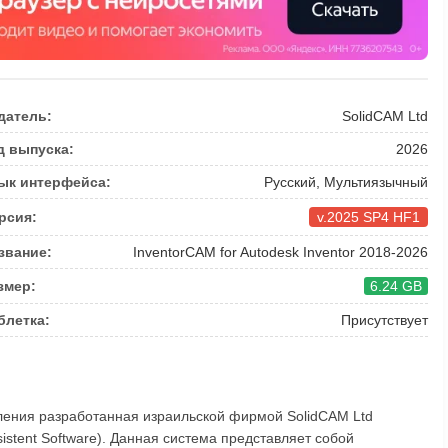
датель:
SolidCAM Ltd
д выпуска:
2026
ык интерфейса:
Русский, Мультиязычный
рсия:
v.2025 SP4 HF1
звание:
InventorCAM for Autodesk Inventor 2018-2026
змер:
6.24 GB
блетка:
Присутствует
ления разработанная израильской фирмой SolidCAM Ltd
stent Software). Данная система представляет собой