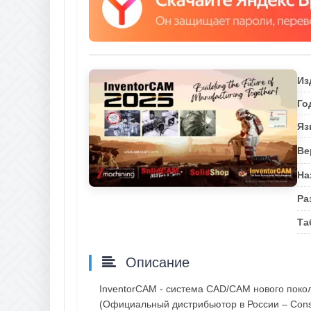
Из
Го
Яз
Ве
На
Ра
Та
Описание
InventorCAM - система CAD/CAM нового поко
(Официальный дистрибьютор в России – Consi