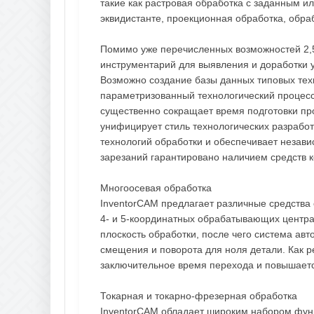
такие как растровая обработка с заданным и
эквидистанте, проекционная обработка, обраб
Помимо уже перечисленных возможностей 2,5
инструментарий для выявления и доработки 
Возможно создание базы данных типовых тех
параметризованный технологический процесс
существенно сокращает время подготовки пр
унифицирует стиль технологических разработ
технологий обработки и обеспечивает незави
зарезаний гарантировано наличием средств 
Многоосевая обработка
InventorCAM предлагает различные средства
4- и 5-координатных обрабатывающих центра
плоскость обработки, после чего система ав
смещения и поворота для ноля детали. Как р
заключительное время перехода и повышаетс
Токарная и токарно-фрезерная обработка
InventorCAM обладает широким набором фун