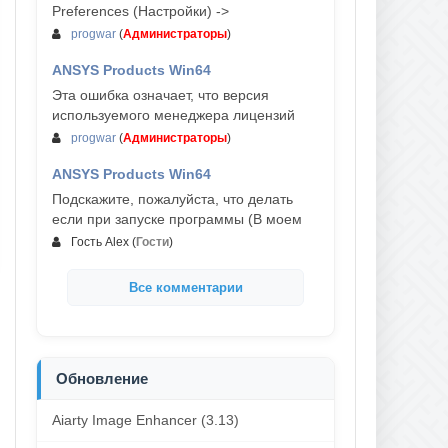
Preferences (Настройки) ->
progwar
(
Администраторы
)
ANSYS Products Win64
03-авг, 18:54
Эта ошибка означает, что версия
используемого менеджера лицензий
progwar
(
Администраторы
)
ANSYS Products Win64
02-авг, 18:01
Подскажите, пожалуйста, что делать
если при запуске программы (В моем
Гость Alex
(
Гости
)
Все комментарии
Обновление
Aiarty Image Enhancer (3.13)