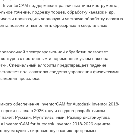
и. InventorCAM поддерживает различные типы инструмента,
ьное точение, подрезку торцев, обработку канавок и др.
тически производить черновую и чистовую обработку сложных
ента позволяет выполнять фрезерные и сверлильные
проволочной электроэрозионной обработки позволяет
х контуров с постоянным и переменным углом наклона.
отки. Специальный алгоритм предотвращает падение
оставляет пользователю средства управления физическими
движения проволоки.
ного обеспечения InventorCAM for Autodesk Inventor 2018-
 версия вышла в 2026 году и создана разработчиком
т пакет: Русский, Мультиязычный. Размер дистрибутива
я InventorCAM for Autodesk Inventor 2018-2026 оцените
омендуем купить лицензионную копию программы.