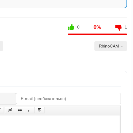
0%
0
1
RhinoCAM »