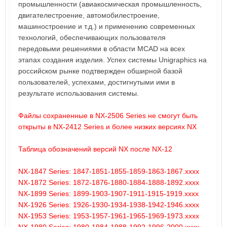
промышленности (авиакосмическая промышленность,
двигателестроение, автомобилестроение,
машиностроение и т.д.) и применению современных
технологий, обеспечивающих пользователя
передовыми решениями в области MCAD на всех
этапах создания изделия. Успех системы Unigraphics на
российском рынке подтвержден обширной базой
пользователей, успехами, достигнутыми ими в
результате использования системы.
Файлы сохраненные в NX-2506 Series не смогут быть
открыты в NX-2412 Series и более низких версиях NX
Таблица обозначений версий NX после NX-12
NX-1847 Series: 1847-1851-1855-1859-1863-1867.xxxx
NX-1872 Series: 1872-1876-1880-1884-1888-1892.xxxx
NX-1899 Series: 1899-1903-1907-1911-1915-1919.xxxx
NX-1926 Series: 1926-1930-1934-1938-1942-1946.xxxx
NX-1953 Series: 1953-1957-1961-1965-1969-1973.xxxx
NX-1980 Series: 1980-1984-1988-1992-1996-2000.xxxx