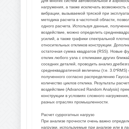
Для многих систем автомобильной и аэрокос
нагружения, а также исключать возможность 
вибрации, вызываемой тряской при эксплуат
методика расчета в частотной области, позв
одного расчета. Используя данные, полученн
воздействие, можно определить среднеквадр
усилий, а также графики спектральной плотно
относительных откликов конструкции. Дополн
остаточная сумма квадратов (RSS). Новые ф
отклик любого узла с откликами других ближа
соседних деталей, проводить анализ дребез
среднеквадратичной величины (т.е. 3.0*RMS)
полученного согласно распределению Гаусса
количество циклов отклика. Результаты расч
воздействие (Advanced Random Analysis) пре
конструкции в условиях сложного нагружения
разных отраслях промышленности.
Расчет суррогатных нагрузо
При анализе прочности очень важно определе
нагрузки, используемые при анализе или в л