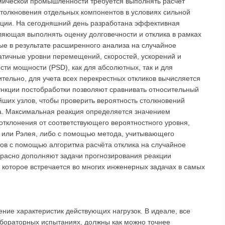
мической промышленности требуется выполнять расчет
столкновения отдельных компонентов в условиях сильной
ации. На сегодняшний день разработана эффективная
оляющая выполнять оценку долговечности и отклика в рамках
ые в результате расширенного анализа на случайное
атичные уровни перемещений, скоростей, ускорений и
сти мощности (PSD), как для абсолютных, так и для
ительно, для учета всех перекрестных откликов вычисляется
ункции постобработки позволяют сравнивать относительный
йших узлов, чтобы проверить вероятность столкновений
га. Максимальная реакция определяется значением
 отклонения от соответствующего вероятностного уровня,
 или Рэлея, либо с помощью метода, учитывающего
етов с помощью алгоритма расчёта отклика на случайное
красно дополняют задачи прогнозирования реакции
, которое встречается во многих инженерных задачах в самых
ние характеристик действующих нагрузок. В идеале, все
абораторных испытаниях, должны как можно точнее