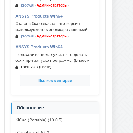
progwar
(
Администраторы
)
ANSYS Products Win64
03-авг, 18:54
Эта ошибка означает, что версия
используемого менеджера лицензий
progwar
(
Администраторы
)
ANSYS Products Win64
02-авг, 18:01
Подскажите, пожалуйста, что делать
если при запуске программы (В моем
Гость Alex
(
Гости
)
Все комментарии
Обновление
KiCad (Portable) (10.0.5)
nTopology (5.52.2)