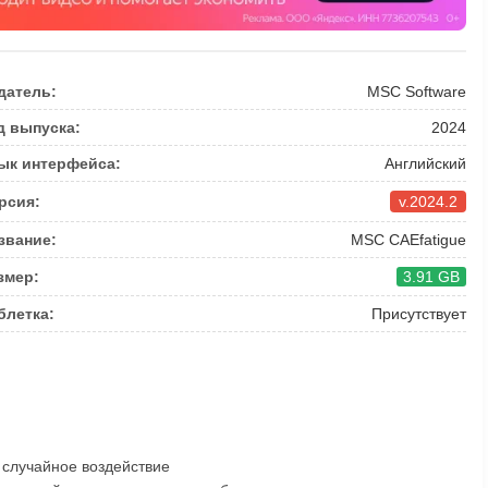
датель:
MSC Software
д выпуска:
2024
ык интерфейса:
Английский
рсия:
v.2024.2
звание:
MSC CAEfatigue
змер:
3.91 GB
блетка:
Присутствует
случайное воздействие