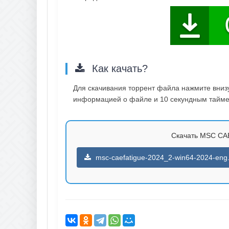
Как качать?
Для скачивания торрент файла нажмите внизу 
информацией о файле и 10 секундным таймер
Скачать MSC CAEf
msc-caefatigue-2024_2-win64-2024-eng.