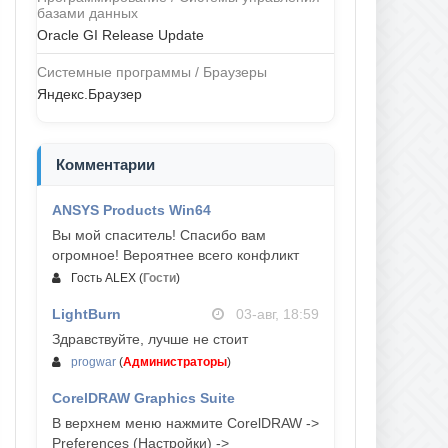
базами данных
Oracle GI Release Update
Системные программы / Браузеры
Яндекс.Браузер
Комментарии
ANSYS Products Win64
04-авг, 23:47
Вы мой спаситель! Спасибо вам
огромное! Вероятнее всего конфликт
Гость ALEX
(
Гости
)
LightBurn
03-авг, 18:59
Здравствуйте, лучше не стоит
progwar
(
Администраторы
)
CorelDRAW Graphics Suite
03-авг, 18:58
В верхнем меню нажмите CorelDRAW ->
Preferences (Настройки) ->