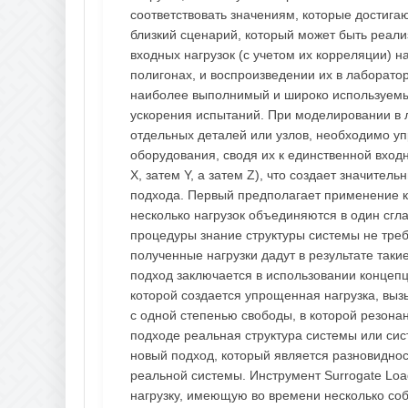
соответствовать значениям, которые достигаю
близкий сценарий, который может быть реали
входных нагрузок (с учетом их корреляции) 
полигонах, и воспроизведении их в лаборатор
наиболее выполнимый и широко используемый
ускорения испытаний. При моделировании в 
отдельных деталей или узлов, необходимо упр
оборудования, сводя их к единственной вход
X, затем Y, а затем Z), что создает значите
подхода. Первый предполагает применение к
несколько нагрузок объединяются в один сг
процедуры знание структуры системы не требу
полученные нагрузки дадут в результате так
подход заключается в использовании концепц
которой создается упрощенная нагрузка, вы
с одной степенью свободы, в которой резона
подходе реальная структура системы или сис
новый подход, который является разновидно
реальной системы. Инструмент Surrogate Lo
нагрузку, имеющую во времени несколько соб