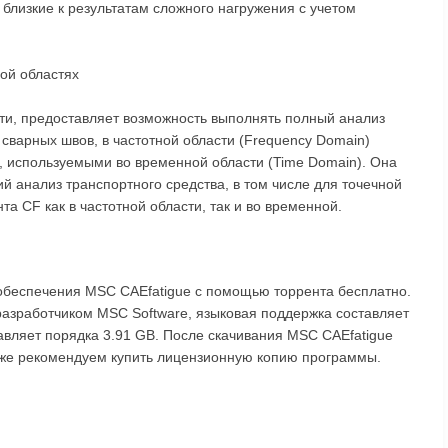
 близкие к результатам сложного нагружения с учетом
ой областях
ти, предоставляет возможность выполнять полный анализ
 сварных швов, в частотной области (Frequency Domain)
 используемыми во временной области (Time Domain). Она
й анализ транспортного средства, в том числе для точечной
а CF как в частотной области, так и во временной.
обеспечения MSC CAEfatigue с помощью торрента бесплатно.
разработчиком MSC Software, языковая поддержка составляет
тавляет порядка 3.91 GB. После скачивания MSC CAEfatigue
акже рекомендуем купить лицензионную копию программы.