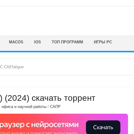
MACOS
IOS
ТОП ПРОГРАММ
ИГРЫ PC
C CAEfatigue
 (2024) скачать торрент
, офиса и научной работы
/
САПР