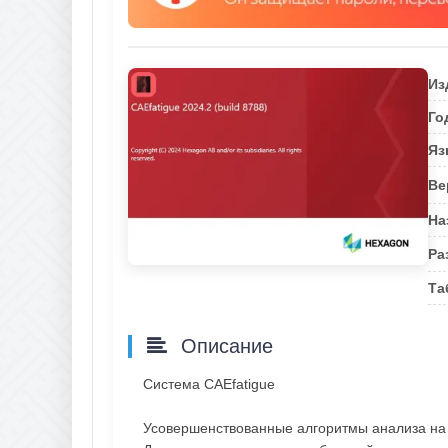
Из
Го
Яз
Ве
На
Ра
Та
Описание
Система CAEfatigue
Усовершенствованные алгоритмы анализа на 