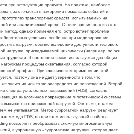
тся при эксплуатации продукта. На практике, наиболее
зован, заключается в измерении нескольких событий и
на прототипах транспортных средств, испытываемых на
ной или аналитической среде. С точки зрения анализа это
 метод, однако применяя его, остро встаёт проблема
лабораторных условиях, особенно при моделировании
остить нагрузки, обычно вследствие доступности тестового
ной нагрузке, прикладываемой циклически (например, по оси
льные трудности. В настоящее время используется два общих
 нагрузкам процедуры охватывания, согласно которой
лаженный профиль. При классическом применении этой
ется, поэтому она не дает уверенности в том, что
ие же значения или то же распределение повреждений. Второй
ии спектра усталостных повреждений (FDS), согласно
зывающая аналогичное повреждение гипотетической системы
нс вызывается приложенной нагрузкой. Опять же, в таком
тем не учитывается. Метод суррогатной нагрузки реализует
стью метода FDS, но при этом использующий свойства
ading позволяет преобразовать сложную многоканальную
ытий, в упрощенную «суррогатную нагрузку», которая дает