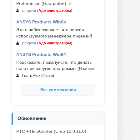
Preferences (Настройки) ->
progwar
(
Администраторы
)
ANSYS Products Win64
03-авг, 18:54
Эта ошибка означает, что версия
используемого менеджера лицензий
progwar
(
Администраторы
)
ANSYS Products Win64
02-авг, 18:01
Подскажите, пожалуйста, что делать
если при запуске программы (В моем
Гость Alex
(
Гости
)
Все комментарии
Обновление
PTC + HelpCenter (Creo 10.0.11.0)