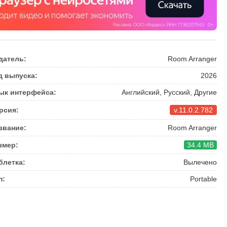
датель:
Room Arranger
д выпуска:
2026
ык интерфейса:
Английский, Русский, Другие
рсия:
v.11.0.2.782
звание:
Room Arranger
змер:
34.4 MB
блетка:
Вылечено
п:
Portable