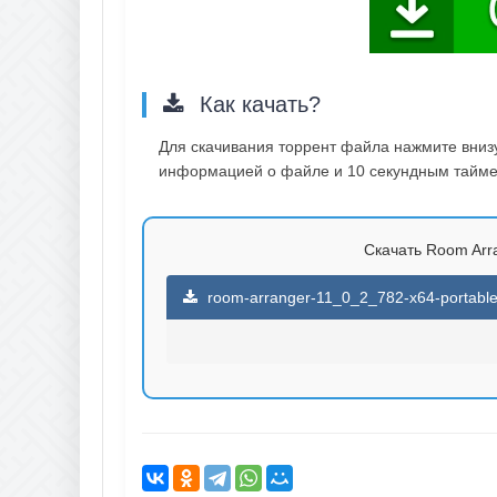
Как качать?
Для скачивания торрент файла нажмите внизу 
информацией о файле и 10 секундным таймер
Скачать Room Arra
room-arranger-11_0_2_782-x64-portable-