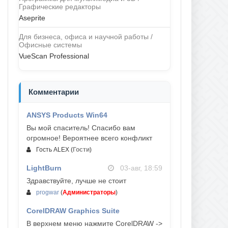
Графические редакторы
Aseprite
Для бизнеса, офиса и научной работы /
Офисные системы
VueScan Professional
Комментарии
ANSYS Products Win64
04-авг, 23:47
Вы мой спаситель! Спасибо вам
огромное! Вероятнее всего конфликт
Гость ALEX
(
Гости
)
LightBurn
03-авг, 18:59
Здравствуйте, лучше не стоит
progwar
(
Администраторы
)
CorelDRAW Graphics Suite
03-авг, 18:58
В верхнем меню нажмите CorelDRAW ->