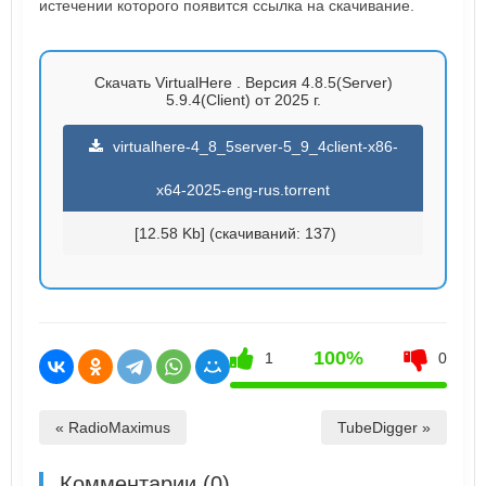
истечении которого появится ссылка на скачивание.
Скачать VirtualHere . Версия 4.8.5(Server)
5.9.4(Client) от 2025 г.
virtualhere-4_8_5server-5_9_4client-x86-
x64-2025-eng-rus.torrent
[12.58 Kb] (cкачиваний: 137)
100%
1
0
« RadioMaximus
TubeDigger »
Комментарии (0)