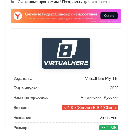
Системные программы
/
Программы для интернета
Издатель:
VirtualHere Pty. Ltd
Год выпуска:
2025
Язык интерфейса:
Английский, Русский
v.4.8.5(Server) 5.9.4(Client)
Версия:
Название:
VirtualHere
78.1 MB
Размер: