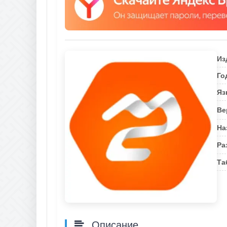
Из
Го
Яз
Ве
На
Ра
Та
Описание