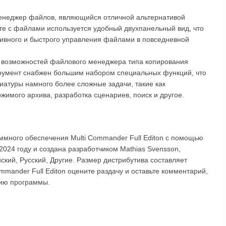
енеджер файлов, являющийся отличной альтернативой
те с файлами используется удобный двухпанельный вид, что
тивного и быстрого управления файлами в повседневной
 возможностей файлового менеджера типа копирования
румент снабжен большим набором специальных функций, что
иатуры намного более сложные задачи, такие как
жимого архива, разработка сценариев, поиск и другое.
аммного обеспечения Multi Commander Full Editon с помощью
2024 году и создана разработчиком Mathias Svensson,
ский, Русский, Другие. Размер дистрибутива составляет
mmander Full Editon оцените раздачу и оставьте комментарий,
пию программы.