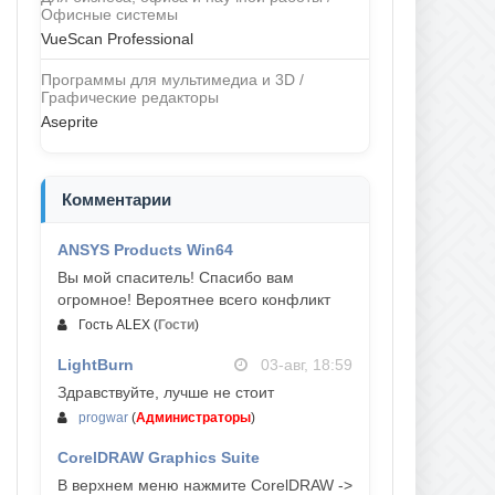
Офисные системы
VueScan Professional
Программы для мультимедиа и 3D /
Графические редакторы
Aseprite
Комментарии
ANSYS Products Win64
04-авг, 23:47
Вы мой спаситель! Спасибо вам
огромное! Вероятнее всего конфликт
Гость ALEX
(
Гости
)
LightBurn
03-авг, 18:59
Здравствуйте, лучше не стоит
progwar
(
Администраторы
)
CorelDRAW Graphics Suite
03-авг, 18:58
В верхнем меню нажмите CorelDRAW ->