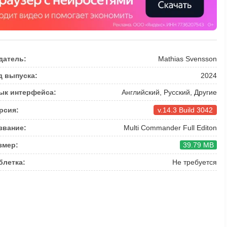
датель:
Mathias Svensson
д выпуска:
2024
ык интерфейса:
Английский, Русский, Другие
рсия:
v.14.3 Build 3042
звание:
Multi Commander Full Editon
змер:
39.79 MB
блетка:
Не требуется