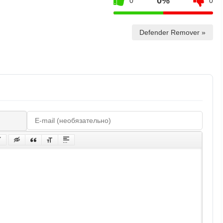
0%
0
0
Defender Remover »