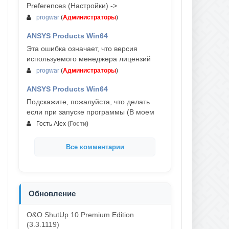
Preferences (Настройки) ->
progwar
(
Администраторы
)
ANSYS Products Win64
03-авг, 18:54
Эта ошибка означает, что версия
используемого менеджера лицензий
progwar
(
Администраторы
)
ANSYS Products Win64
02-авг, 18:01
Подскажите, пожалуйста, что делать
если при запуске программы (В моем
Гость Alex
(
Гости
)
Все комментарии
Обновление
O&O ShutUp 10 Premium Edition
(3.3.1119)