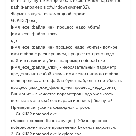
её в папку, путь к которой есть в системном параметре
path (например в c:\windows\system32).
Формат запуска из командной строки:
GuKill32[.exe]
[имя_exe_файла_чей_процесс_надо_убить]
[имя_exe_файла_ключ]
где
[имя_exe_файла_чей процесс_надо_убить] - полное
имя файла с расширением, процесс которого надо
найти в памяти и убить, например notepad.exe
[имя_exe_файла_ключ] - необязательный параметр,
представляет собой ключ - имя исполняемого файла;
если процесс этого файла будет найден, то не убивать
процесс [имя_exe_файла_чей процесс_надо_убить]
Внимание - в качестве параметров надо указывать
полные имена файлов (с расширением) без путей.
Примеры запуска из командной строки:
1. GuKill32 notepad.exe
(Блокнот должен быть запущен). Убить процесс
notepad.exe - после применения Блокнот закроется.
2. GuKill32 notepad.exe iexplore.exe