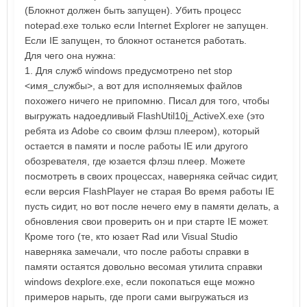
(Блокнот должен быть запущен). Убить процесс
notepad.exe только если Internet Explorer не запущен.
Если IE запущен, то блокнот останется работать.
Для чего она нужна:
1. Для служб windows предусмотрено net stop
<имя_службы>, а вот для исполняемых файлов
похожего ничего не припомню. Писал для того, чтобы
выгружать надоедливый FlashUtil10j_ActiveX.exe (это
ребята из Adobe со своим флэш плеером), который
остается в памяти и после работы IE или другого
обозревателя, где юзается флэш плеер. Можете
посмотреть в своих процессах, наверняка сейчас сидит,
если версия FlashPlayer не старая Во время работы IE
пусть сидит, но вот после нечего ему в памяти делать, а
обновления свои проверить он и при старте IE может.
Кроме того (те, кто юзает Rad или Visual Studio
наверняка замечали, что после работы справки в
памяти остаятся довольно весомая утилита справки
windows dexplore.exe, если покопаться еще можно
примеров нарыть, где проги сами выгружаться из