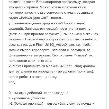
памяти не хотят. Вот, нацарапал программку, которая
это дело исправит. Можно юзать в батнике как в
примере ниже, я юзаю совместно с планировщиком
задач windows (для win7 - панель
управления\администрирование\Планировщик
заданий). Запускается каждый час и чистит память
(можно и при простое запускать), см. пример в скринах
раздачи. В первой версии проги второго ключа небыло,
ввел как раз для FlashUtil10j_ActiveX.exe, т.е. чтобы
можно былобы проверить, что если IE запущен, то
флэшплеер не выгружать. Кто-то скажет "изврат", но
полезности свои тоже есть
2. Может применяться в пакетных (.bat, .cmd) файлах
для ветвления на определенные условия (почитать):
после работы возвращает код
Код:
0 - никаких действий не произведено
1 - успешное убийство
>1 (больше еденицы) - код ошибки, в случае неудачи