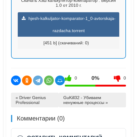
Скачать Хэш калькулятор-компаратор . Версия
1.0 от 2010 г.
hjesh-kalkuljator-komparator-1_0-avtorskaja-
razdacha.torrent
[451 b] (cкачиваний: 0)
0%
0
0
« Driver Genius
GuKill32 - Убиваем
Professional
ненужные процессы »
Комментарии (0)