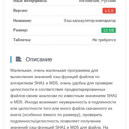
Язык интерфейса:
Английский, Русский
v.1.0
Версия:
Название:
Хэш калькулятор-компаратор
13 KB
Размер:
Таблетка:
Не требуется
Описание
Маленькая, очень маленькая программка для
вычисления значений хэш-функций файлов по
алгоритмам SHA1 и МD5, очень удобна для проверки
целостности и соответствия продекларированных
файлов своим аналогам по известным значениям SHA1
и MD5. Иногда возникает неуверенность в подлинности
или целостности того или иного файла скачанного из
инета (особенно ёмкого по размеру), проверить
подлинность/целостность позволяет получение
значений хэш-функций SHA1 и MD5 для файла. На