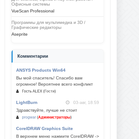
Офисные системы
VueScan Professional
Программы для мультимедиа и 3D /
Графические редакторы
Aseprite
Комментарии
ANSYS Products Win64
04-авг, 23:47
Вы мой спаситель! Спасибо вам
огромное! Вероятнее всего конфликт
Гость ALEX
(
Гости
)
LightBurn
03-авг, 18:59
Здравствуйте, лучше не стоит
progwar
(
Администраторы
)
CorelDRAW Graphics Suite
03-авг, 18:58
В верхнем меню нажмите CorelDRAW ->