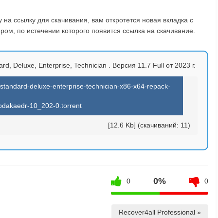
на ссылку для скачивания, вам откротется новая вкладка с
ом, по истечении которого появится ссылка на скачивание.
, Deluxe, Enterprise, Technician . Версия 11.7 Full от 2023 г.
-standard-deluxe-enterprise-technician-x86-x64-repack-
odakaedr-10_202-0.torrent
[12.6 Kb] (cкачиваний: 11)
0%
0
0
Recover4all Professional »