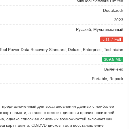
MiniTool Software Limited
Dodakaedr
2023
Русский, Мультиязычный
v.11.7 Full
Tool Power Data Recovery Standard, Deluxe, Enterprise, Technician
309.5 MB
Вылечено
Portable, Repack
ент предназначенный для восстановления данных с наиболее
карт памяти, а также с жестких дисков и прочих носителей
а, однако список ее основных возможностей включает как
еш карт памяти, CD/DVD дисков, так и восстановление