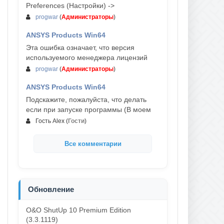
Preferences (Настройки) ->
progwar
(
Администраторы
)
ANSYS Products Win64
03-авг, 18:54
Эта ошибка означает, что версия
используемого менеджера лицензий
progwar
(
Администраторы
)
ANSYS Products Win64
02-авг, 18:01
Подскажите, пожалуйста, что делать
если при запуске программы (В моем
Гость Alex
(
Гости
)
Все комментарии
Обновление
O&O ShutUp 10 Premium Edition
(3.3.1119)