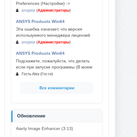
Preferences (Настройки) ->
progwar
(
Администраторы
)
ANSYS Products Win64
03-авг, 18:54
Эта ошибка означает, что версия
используемого менеджера лицензий
progwar
(
Администраторы
)
ANSYS Products Win64
02-авг, 18:01
Подскажите, пожалуйста, что делать
если при запуске программы (В моем
Гость Alex
(
Гости
)
Все комментарии
Обновление
Aiarty Image Enhancer (3.13)