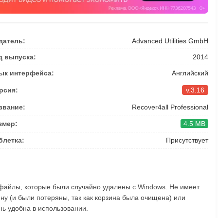
датель:
Advanced Utilities GmbH
д выпуска:
2014
ык интерфейса:
Английский
рсия:
v.3.16
звание:
Recover4all Professional
змер:
4.5 MB
блетка:
Присутствует
файлы, которые были случайно удалены с Windows. Не имеет
у (и были потеряны, так как корзина была очищена) или
ь удобна в использовании.