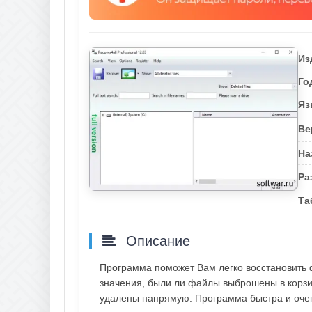
Из
Го
Яз
Ве
На
Ра
Та
Описание
Программа поможет Вам легко восстановить 
значения, были ли файлы выброшены в корзин
удалены напрямую. Программа быстра и очен