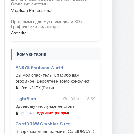
Офисные системы
VueScan Professional
Программы для мультимедиа и 3D /
Графические редакторы
Aseprite
Комментарии
ANSYS Products Win64
04-авг, 23:47
Вы мой спаситель! Спасибо вам
огромное! Вероятнее всего конфликт
Гость ALEX
(
Гости
)
LightBurn
03-авг, 18:59
Здравствуйте, лучше не стоит
progwar
(
Администраторы
)
CorelDRAW Graphics Suite
03-авг, 18:58
В верхнем меню нажмите CorelDRAW ->