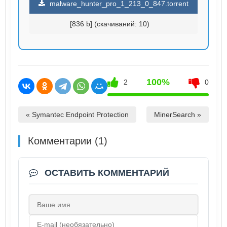
malware_hunter_pro_1_213_0_847.torrent
[836 b] (cкачиваний: 10)
100%
2
0
« Symantec Endpoint Protection
MinerSearch »
Комментарии (1)
ОСТАВИТЬ КОММЕНТАРИЙ