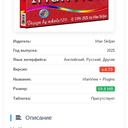
Издатель:
Irfan Skiljan
Год выпуска:
2025
Язык интерфейса:
Английский, Русский, Другие
v.4.73
Версия:
Название:
IrfanView + Plugins
59.8 MB
Размер:
Таблетка:
Присутствует
Описание