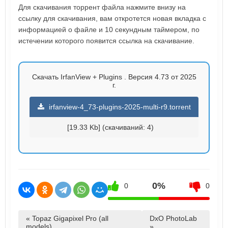
Для скачивания торрент файла нажмите внизу на
ссылку для скачивания, вам откротется новая вкладка с
информацией о файле и 10 секундным таймером, по
истечении которого появится ссылка на скачивание.
Скачать IrfanView + Plugins . Версия 4.73 от 2025
г.
irfanview-4_73-plugins-2025-multi-r9.torrent
[19.33 Kb] (cкачиваний: 4)
0%
0
0
« Topaz Gigapixel Pro (all
DxO PhotoLab
models)
»