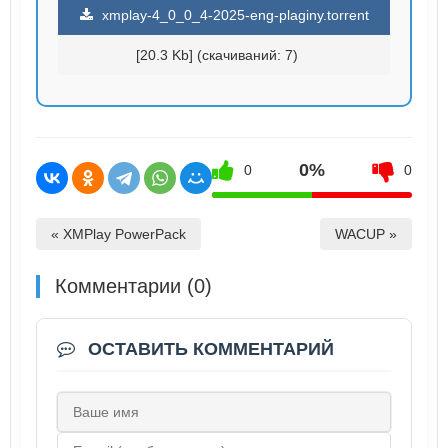
xmplay-4_0_0_4-2025-eng-plaginy.torrent
[20.3 Kb] (cкачиваний: 7)
0%
0
0
« XMPlay PowerPack
WACUP »
Комментарии (0)
ОСТАВИТЬ КОММЕНТАРИЙ