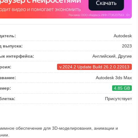
датель:
Autodesk
д выпуска:
2023
ык интерфейса:
Английский, Другие
рсия:
v.2024.2 Update Build 26.2.0.22013
звание:
Autodesk 3ds Max
змер:
4.85 GB
блетка:
Присутствует
раммное обеспечение для 3D-моделирования, анимации и
ании.