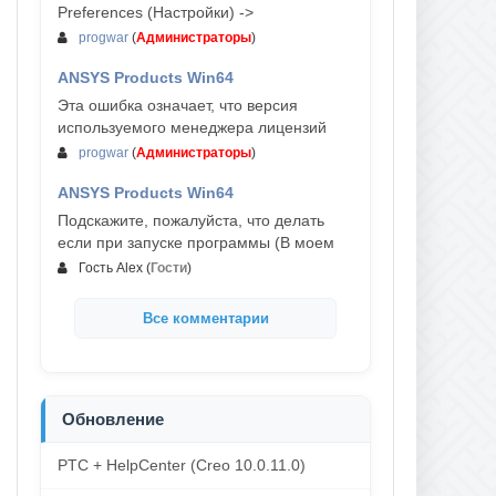
Preferences (Настройки) ->
progwar
(
Администраторы
)
ANSYS Products Win64
03-авг, 18:54
Эта ошибка означает, что версия
используемого менеджера лицензий
progwar
(
Администраторы
)
ANSYS Products Win64
02-авг, 18:01
Подскажите, пожалуйста, что делать
если при запуске программы (В моем
Гость Alex
(
Гости
)
Все комментарии
Обновление
PTC + HelpCenter (Creo 10.0.11.0)