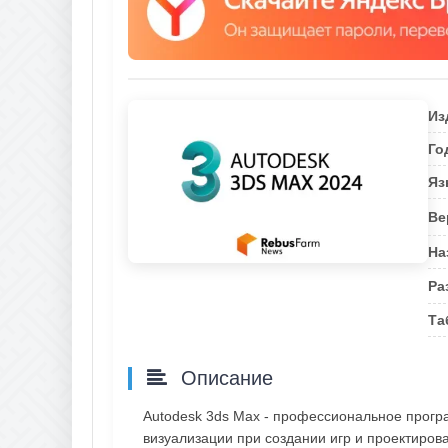
Из
Го
Яз
Ве
На
Ра
Та
Описание
Autodesk 3ds Max - профессиональное прог
визуализации при создании игр и проектиров