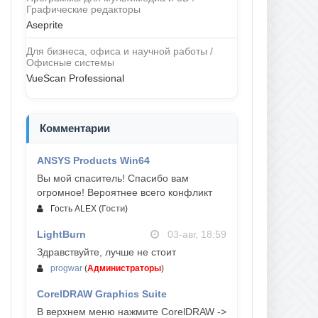
Графические редакторы
Aseprite
Для бизнеса, офиса и научной работы /
Офисные системы
VueScan Professional
Комментарии
ANSYS Products Win64
04-авг, 23:47
Вы мой спаситель! Спасибо вам
огромное! Вероятнее всего конфликт
Гость ALEX
(
Гости
)
LightBurn
03-авг, 18:59
Здравствуйте, лучше не стоит
progwar
(
Администраторы
)
CorelDRAW Graphics Suite
03-авг, 18:58
В верхнем меню нажмите CorelDRAW ->