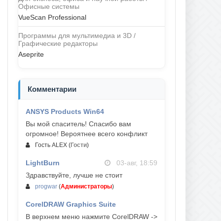
Офисные системы
VueScan Professional
Программы для мультимедиа и 3D /
Графические редакторы
Aseprite
Комментарии
ANSYS Products Win64
04-авг, 23:47
Вы мой спаситель! Спасибо вам
огромное! Вероятнее всего конфликт
Гость ALEX
(
Гости
)
LightBurn
03-авг, 18:59
Здравствуйте, лучше не стоит
progwar
(
Администраторы
)
CorelDRAW Graphics Suite
03-авг, 18:58
В верхнем меню нажмите CorelDRAW ->