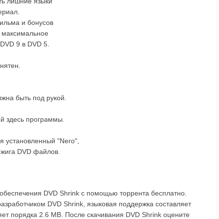
ть лишние языки
ериал.
ильма и бонусов
ь максимальное
 DVD 9 в DVD 5.
нятен.
лжна быть под рукой.
ой здесь программы.
ся установленный "Nero",
ожига DVD файлов.
 обеспечения DVD Shrink с помощью торрента бесплатно.
разработчиком DVD Shrink, языковая поддержка составляет
яет порядка 2.6 MB. После скачивания DVD Shrink оцените