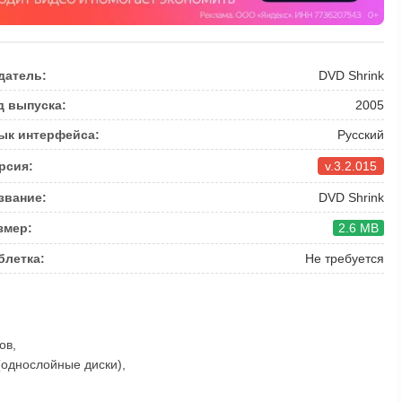
датель:
DVD Shrink
д выпуска:
2005
ык интерфейса:
Русский
рсия:
v.3.2.015
звание:
DVD Shrink
змер:
2.6 MB
блетка:
Не требуется
ов,
(однослойные диски),