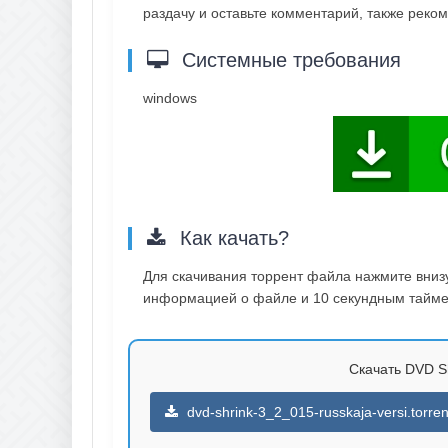
раздачу и оставьте комментарий, также рек
Системные требования
windows
Как качать?
Для скачивания торрент файла нажмите внизу 
информацией о файле и 10 секундным таймер
Скачать DVD Sh
dvd-shrink-3_2_015-russkaja-versi.torren