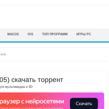
MACOS
IOS
ТОП ПРОГРАММ
ИГРЫ PC
rink
005) скачать торрент
ля мультимедиа и 3D