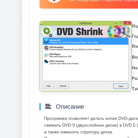
Из
Го
Яз
Ве
На
Ра
Та
Описание
Программа позволяет делать копии DVD-диск
сжимать DVD 9 (двухслойные диски) в DVD 5 
а также изменять структуру диска.