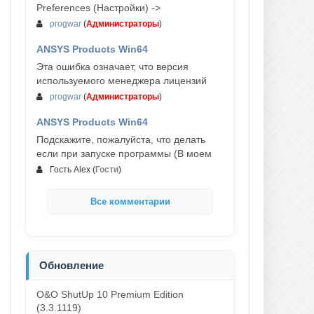
Preferences (Настройки) ->
progwar
(
Администраторы
)
ANSYS Products Win64
03-авг, 18:54
Эта ошибка означает, что версия
используемого менеджера лицензий
progwar
(
Администраторы
)
ANSYS Products Win64
02-авг, 18:01
Подскажите, пожалуйста, что делать
если при запуске программы (В моем
Гость Alex
(
Гости
)
Все комментарии
Обновление
O&O ShutUp 10 Premium Edition
(3.3.1119)