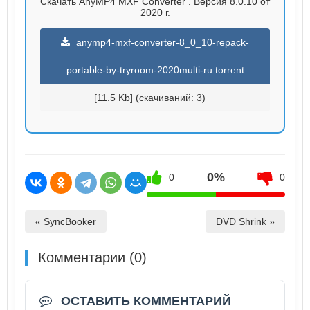
Скачать AnyMP4 MXF Converter . Версия 8.0.10 от
2020 г.
anymp4-mxf-converter-8_0_10-repack-
portable-by-tryroom-2020multi-ru.torrent
[11.5 Kb] (cкачиваний: 3)
0%
0
0
« SyncBooker
DVD Shrink »
Комментарии (0)
ОСТАВИТЬ КОММЕНТАРИЙ