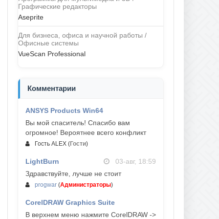
Графические редакторы
Aseprite
Для бизнеса, офиса и научной работы /
Офисные системы
VueScan Professional
Комментарии
ANSYS Products Win64
04-авг, 23:47
Вы мой спаситель! Спасибо вам
огромное! Вероятнее всего конфликт
Гость ALEX
(
Гости
)
LightBurn
03-авг, 18:59
Здравствуйте, лучше не стоит
progwar
(
Администраторы
)
CorelDRAW Graphics Suite
03-авг, 18:58
В верхнем меню нажмите CorelDRAW ->