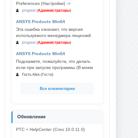
Preferences (Настройки) ->
progwar
(
Администраторы
)
ANSYS Products Win64
03-авг, 18:54
Эта ошибка означает, что версия
используемого менеджера лицензий
progwar
(
Администраторы
)
ANSYS Products Win64
02-авг, 18:01
Подскажите, пожалуйста, что делать
если при запуске программы (В моем
Гость Alex
(
Гости
)
Все комментарии
Обновление
PTC + HelpCenter (Creo 10.0.11.0)