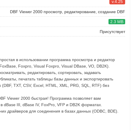
v.4.25
DBF Viewer 2000 просмотр, редактирование, создание DBF
2.3 MB
Присутствует
 простая в использовании программа просмотра и редактор
oxBase, Foxpro, Visual Foxpro, Visual DBase, VO, DB2K).
осматривать, редактировать, сортировать, задавать
бликаты, печатать таблицы базы данных и экспортировать
 (DBF, TXT, CSV, Excel, HTML, XML, PRG, SQL, RTF) без
DBF Viewer 2000 быстрая! Программа позволяет вам
в dBase III, dBase IV, FoxPro, VFP и DB2K форматах.
них драйверов для соединения в базах данных (ODBC, BDE).