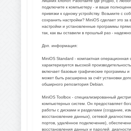
лишних хлопот. Работайте где угодно, с люб
подключите к компьютеру - и ваше полноценн
привязки к одному устройству. Возьмите с с
сохранить настройки? MiniOS сделает это за
настройки и установленные программы прямо 
так, как вы оставили в прошлый раз - надеж
Доп. информация:
MiniOS Standard - компактная операционная 
характеризуется высокой производительнос
включает базовые графические программы и 
может быть расширена за счёт установки до
обширного репозитория Debian.
MiniOS Toolbox - специализированный дистри
компьютерных систем. Он предоставляет бог
работы с дисками и разделами (создание, и
восстановление данных), сетевой диагностик
портов, удалённое подключение), обеспечен
восстановления данных и паролей, диагности