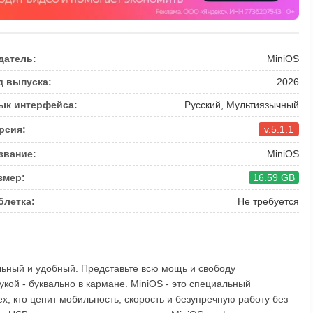
датель:
MiniOS
д выпуска:
2026
ык интерфейса:
Русский, Мультиязычный
рсия:
v.5.1.1
звание:
MiniOS
змер:
16.59 GB
блетка:
Не требуется
льный и удобный. Представьте всю мощь и свободу
рукой - буквально в кармане. MiniOS - это специальный
ех, кто ценит мобильность, скорость и безупречную работу без