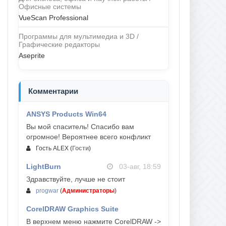
Офисные системы
VueScan Professional
Программы для мультимедиа и 3D /
Графические редакторы
Aseprite
Комментарии
ANSYS Products Win64
04-авг, 23:47
Вы мой спаситель! Спасибо вам
огромное! Вероятнее всего конфликт
Гость ALEX
(
Гости
)
LightBurn
03-авг, 18:59
Здравствуйте, лучше не стоит
progwar
(
Администраторы
)
CorelDRAW Graphics Suite
03-авг, 18:58
В верхнем меню нажмите CorelDRAW ->