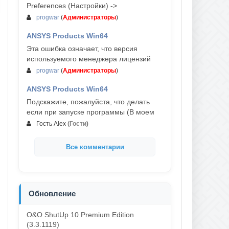
Preferences (Настройки) ->
progwar
(
Администраторы
)
ANSYS Products Win64
03-авг, 18:54
Эта ошибка означает, что версия
используемого менеджера лицензий
progwar
(
Администраторы
)
ANSYS Products Win64
02-авг, 18:01
Подскажите, пожалуйста, что делать
если при запуске программы (В моем
Гость Alex
(
Гости
)
Все комментарии
Обновление
O&O ShutUp 10 Premium Edition
(3.3.1119)