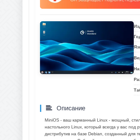
Из
Го
Яз
Ве
На
Ра
Та
Описание
MiniOS - ваш карманный Linux - мощный, сти
настольного Linux, который всегда у вас под 
дистрибутив на базе Debian, созданный для т