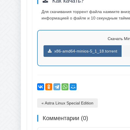
Как качать?
Для скачивания торрент файла нажмите внизу 
информацией о файле и 10 секундным таймер
Скачать Min
x86-amd64-minios-5_1_18.torrent
« Astra Linux Special Edition
Комментарии (0)