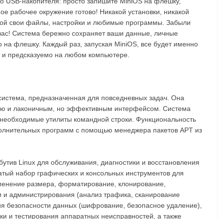
ого USB-накопителя: просто запишите MiniOS на флешку,
ое рабочее окружение готово! Никакой установки, никакой
обой свои файлы, настройки и любимые программы. Забыли
 вас! Система бережно сохраняет ваши данные, личные
на флешку. Каждый раз, запуская MiniOS, все будет именно
но и предсказуемо на любом компьютере.
система, предназначенная для повседневных задач. Она
тью и лаконичным, но эффективным интерфейсом. Система
необходимые утилиты командной строки. Функциональность
полнительных программ с помощью менеджера пакетов APT из
бутив Linux для обслуживания, диагностики и восстановления
атый набор графических и консольных инструментов для
зменение размера, форматирование, клонирование,
и и администрирования (анализ трафика, сканирование
ия безопасности данных (шифрование, безопасное удаление),
ки и тестирования аппаратных неисправностей, а также