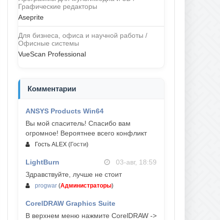
Графические редакторы
Aseprite
Для бизнеса, офиса и научной работы /
Офисные системы
VueScan Professional
Комментарии
ANSYS Products Win64
04-авг, 23:47
Вы мой спаситель! Спасибо вам
огромное! Вероятнее всего конфликт
Гость ALEX
(
Гости
)
LightBurn
03-авг, 18:59
Здравствуйте, лучше не стоит
progwar
(
Администраторы
)
CorelDRAW Graphics Suite
03-авг, 18:58
В верхнем меню нажмите CorelDRAW ->