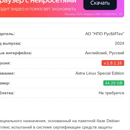
датель:
АО "НПО РусБИТех"
д выпуска:
2024
ык интерфейса:
Английский, Русский
рсия:
v.1.8.1.16
звание:
Astra Linux Special Edition
змер:
44.29 GB
блетка:
Не требуется
в специального назначения, основанный на пакетной базе Debian
плекс испытаний в системе сертификации средств защиты