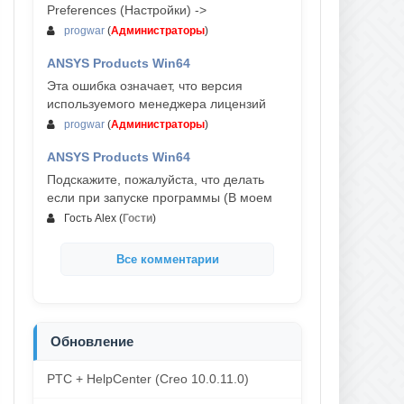
Preferences (Настройки) ->
progwar
(
Администраторы
)
ANSYS Products Win64
03-авг, 18:54
Эта ошибка означает, что версия
используемого менеджера лицензий
progwar
(
Администраторы
)
ANSYS Products Win64
02-авг, 18:01
Подскажите, пожалуйста, что делать
если при запуске программы (В моем
Гость Alex
(
Гости
)
Все комментарии
Обновление
PTC + HelpCenter (Creo 10.0.11.0)