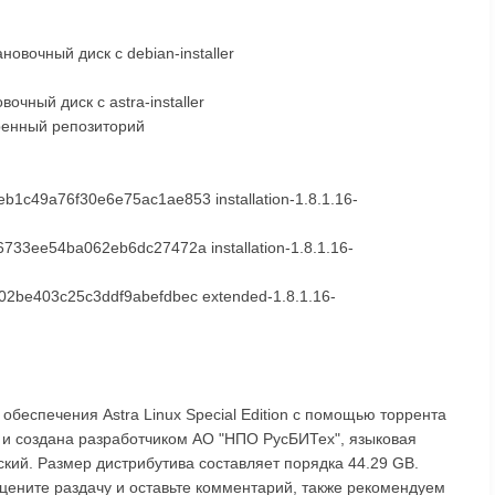
тановочный диск с debian-installer
овочный диск с astra-installer
иренный репозиторий
c49a76f30e6e75ac1ae853 installation-1.8.1.16-
33ee54ba062eb6dc27472a installation-1.8.1.16-
2be403c25c3ddf9abefdbec extended-1.8.1.16-
обеспечения Astra Linux Special Edition с помощью торрента
 и создана разработчиком АО "НПО РусБИТех", языковая
ский. Размер дистрибутива составляет порядка 44.29 GB.
n оцените раздачу и оставьте комментарий, также рекомендуем