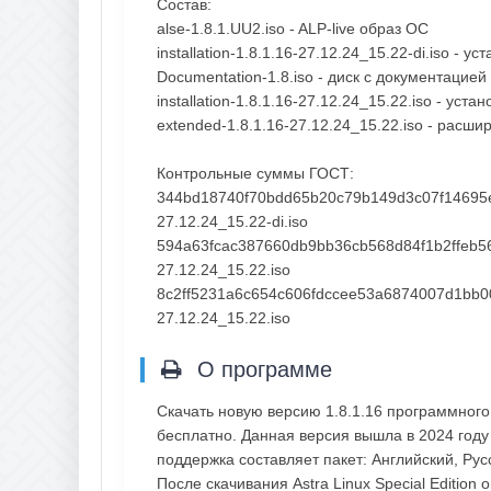
Состав:
alse-1.8.1.UU2.iso - ALP-live образ ОС
installation-1.8.1.16-27.12.24_15.22-di.iso - ус
Documentation-1.8.iso - диск с документацией
installation-1.8.1.16-27.12.24_15.22.iso - устан
extended-1.8.1.16-27.12.24_15.22.iso - расш
Контрольные суммы ГОСТ:
344bd18740f70bdd65b20c79b149d3c07f14695eb1
27.12.24_15.22-di.iso
594a63fcac387660db9bb36cb568d84f1b2ffeb567
27.12.24_15.22.iso
8c2ff5231a6c654c606fdccee53a6874007d1bb00
27.12.24_15.22.iso
О программе
Скачать новую версию 1.8.1.16 программного 
бесплатно. Данная версия вышла в 2024 году
поддержка составляет пакет: Английский, Рус
После скачивания Astra Linux Special Editio