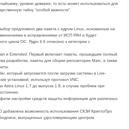
айшему, уровню доверия, то есть может использоваться для
рственную тайну "особой важности".
 выбор предложено два пакета с ядром Linux, основанные на
с изменениями и исправлениями от ИСП РАН и будет
ого цикла ОС. Ядро 6.6 отнесено к категории с
ain и Extended. Первый включает пакеты, прошедшие полный
ва разработки, пакеты для сборки репозитория Main, а также
кеты.
ler, который запускается после загрузки системы в Live-
ие установкой, используя протокол VNC.
 Astra Linux 1.7 до выпуска 1.8, в случае проблем при
состоянию.
офили настройки средств защиты информации для различных
ПО добавлена возможность использования СКЗИ КриптоПро
 подписи, выпущенных удостоверяющим центром.