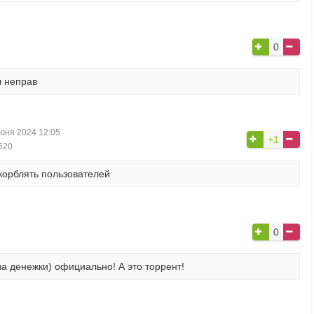
0
ы неправ
юня 2024 12:05
+1
520
корблять пользователей
0
за денежки) официально! А это торрент!