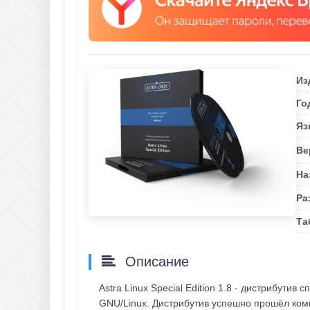
Из
Го
Яз
Ве
На
Ра
Та
Описание
Astra Linux Special Edition 1.8 - дистрибути
GNU/Linux. Дистрибутив успешно прошёл ком