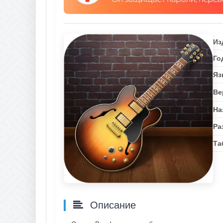
Из
Го
Яз
Ве
На
Ра
Та
Описание