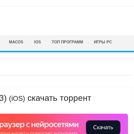
MACOS
IOS
ТОП ПРОГРАММ
ИГРЫ PC
13)
скачать торрент
(iOS)