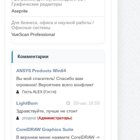
Графические редакторы
Aseprite
Для бизнеса, офиса и научной работы /
Офисные системы
VueScan Professional
Комментарии
ANSYS Products Win64
04-авг, 23:47
Вы мой спаситель! Спасибо вам
огромное! Вероятнее всего конфликт
Гость ALEX
(
Гости
)
LightBurn
03-авг, 18:59
Здравствуйте, лучше не стоит
progwar
(
Администраторы
)
CorelDRAW Graphics Suite
03-авг, 18:58
В верхнем меню нажмите CorelDRAW ->