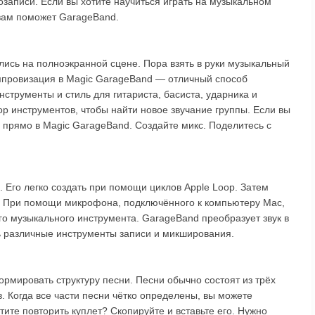
записи. Если вы хотите научиться играть на музыкальном
 вам поможет GarageBand.
ись на полноэкранной сцене. Пора взять в руки музыкальный
Импровизация в Magic GarageBand — отличный способ
струменты и стиль для гитариста, басиста, ударника и
р инструментов, чтобы найти новое звучание группы. Если вы
 прямо в Magic GarageBand. Создайте микс. Поделитесь с
 Его легко создать при помощи циклов Apple Loop. Затем
н. При помощи микрофона, подключённого к компьютеру Mac,
го музыкального инструмента. GarageBand преобразует звук в
 различные инструменты записи и микширования.
мировать структуру песни. Песни обычно состоят из трёх
в. Когда все части песни чётко определены, вы можете
ите повторить куплет? Скопируйте и вставьте его. Нужно