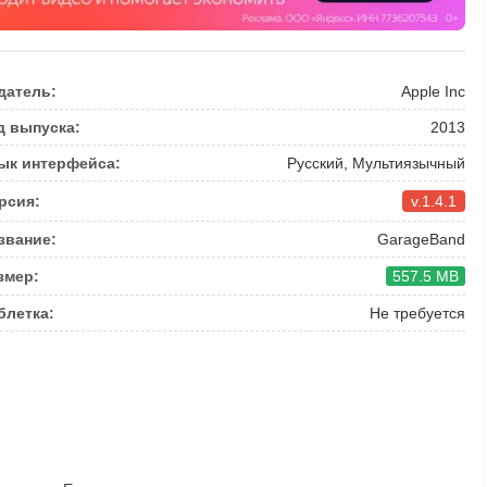
датель:
Apple Inc
д выпуска:
2013
ык интерфейса:
Русский, Мультиязычный
рсия:
v.1.4.1
звание:
GarageBand
змер:
557.5 MB
блетка:
Не требуется