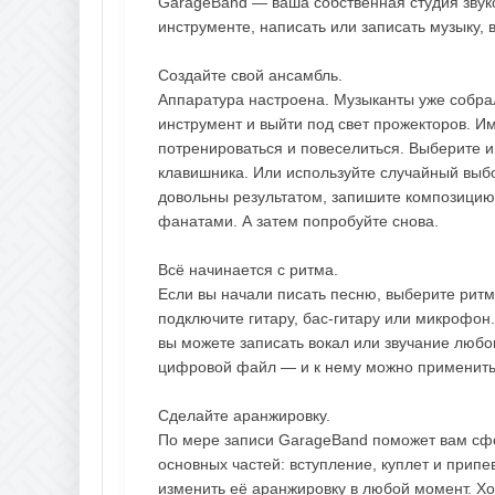
GarageBand — ваша собственная студия звуко
инструменте, написать или записать музыку,
Создайте свой ансамбль.
Аппаратура настроена. Музыканты уже собрал
инструмент и выйти под свет прожекторов. 
потренироваться и повеселиться. Выберите ин
клавишника. Или используйте случайный выбо
довольны результатом, запишите композицию
фанатами. А затем попробуйте снова.
Всё начинается с ритма.
Если вы начали писать песню, выберите ритм.
подключите гитару, бас-гитару или микрофо
вы можете записать вокал или звучание любо
цифровой файл — и к нему можно применить
Сделайте аранжировку.
По мере записи GarageBand поможет вам сфор
основных частей: вступление, куплет и припе
изменить её аранжировку в любой момент. Хот