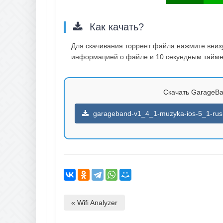
Как качать?
Для скачивания торрент файла нажмите внизу 
информацией о файле и 10 секундным таймер
Скачать GarageBan
garageband-v1_4_1-muzyka-ios-5_1-rus.
« Wifi Analyzer