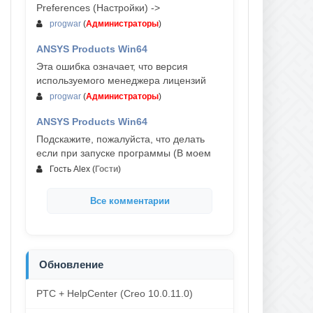
Preferences (Настройки) ->
progwar
(
Администраторы
)
ANSYS Products Win64
03-авг, 18:54
Эта ошибка означает, что версия
используемого менеджера лицензий
progwar
(
Администраторы
)
ANSYS Products Win64
02-авг, 18:01
Подскажите, пожалуйста, что делать
если при запуске программы (В моем
Гость Alex
(
Гости
)
Все комментарии
Обновление
PTC + HelpCenter (Creo 10.0.11.0)