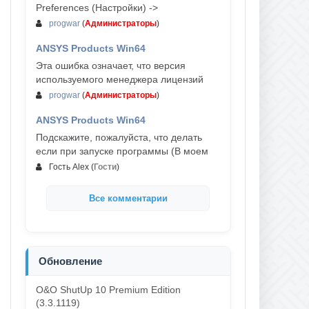
Preferences (Настройки) ->
progwar
(
Администраторы
)
ANSYS Products Win64
03-авг, 18:54
Эта ошибка означает, что версия
используемого менеджера лицензий
progwar
(
Администраторы
)
ANSYS Products Win64
02-авг, 18:01
Подскажите, пожалуйста, что делать
если при запуске программы (В моем
Гость Alex
(
Гости
)
Все комментарии
Обновление
O&O ShutUp 10 Premium Edition
(3.3.1119)