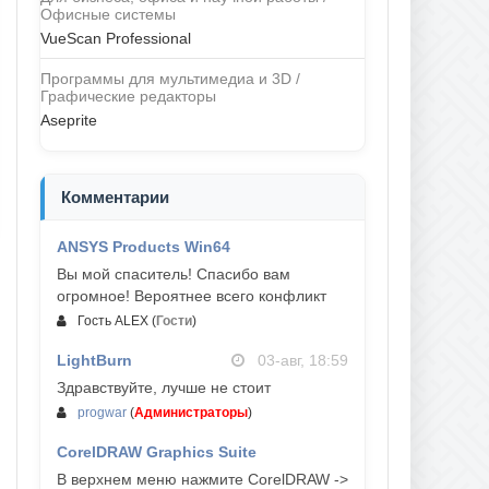
Офисные системы
VueScan Professional
Программы для мультимедиа и 3D /
Графические редакторы
Aseprite
Комментарии
ANSYS Products Win64
04-авг, 23:47
Вы мой спаситель! Спасибо вам
огромное! Вероятнее всего конфликт
Гость ALEX
(
Гости
)
LightBurn
03-авг, 18:59
Здравствуйте, лучше не стоит
progwar
(
Администраторы
)
CorelDRAW Graphics Suite
03-авг, 18:58
В верхнем меню нажмите CorelDRAW ->