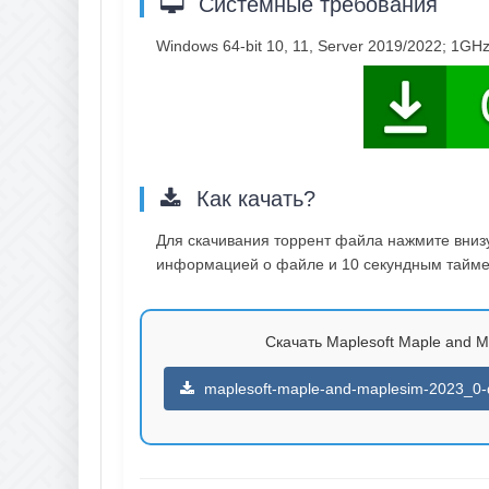
Системные требования
Windows 64-bit 10, 11, Server 2019/2022; 1
Как качать?
Для скачивания торрент файла нажмите внизу 
информацией о файле и 10 секундным таймер
Скачать Maplesoft Maple and M
maplesoft-maple-and-maplesim-2023_0-dl