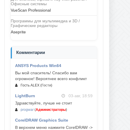
Офисные системы
VueScan Professional
Программы для мультимедиа и 3D /
Графические редакторы
Aseprite
Комментарии
ANSYS Products Win64
04-авг, 23:47
Вы мой спаситель! Спасибо вам
огромное! Вероятнее всего конфликт
Гость ALEX
(
Гости
)
LightBurn
03-авг, 18:59
Здравствуйте, лучше не стоит
progwar
(
Администраторы
)
CorelDRAW Graphics Suite
03-авг, 18:58
В верхнем меню нажмите CorelDRAW ->