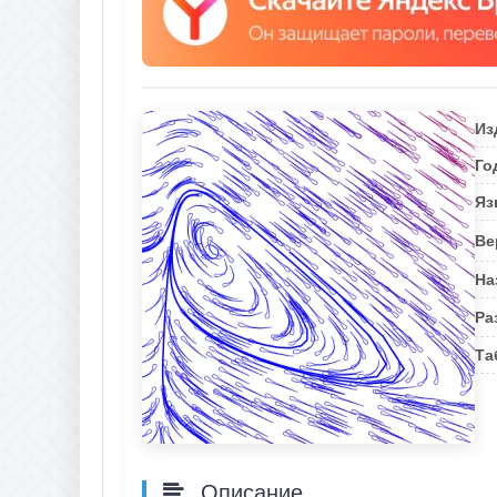
Из
Го
Яз
Ве
На
Ра
Та
Описание