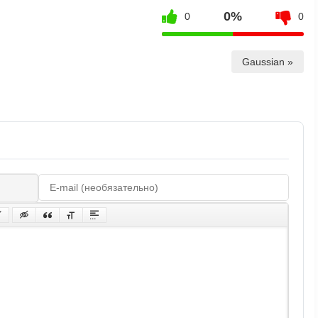
0%
0
0
Gaussian »