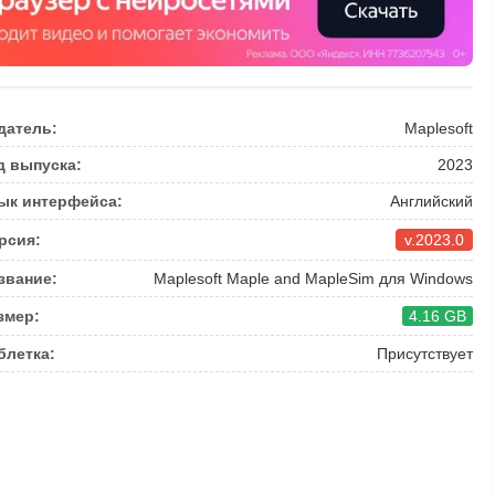
датель:
Maplesoft
д выпуска:
2023
ык интерфейса:
Английский
рсия:
v.2023.0
звание:
Maplesoft Maple and MapleSim для Windows
змер:
4.16 GB
блетка:
Присутствует