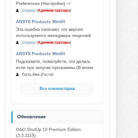
Preferences (Настройки) ->
progwar
(
Администраторы
)
ANSYS Products Win64
03-авг, 18:54
Эта ошибка означает, что версия
используемого менеджера лицензий
progwar
(
Администраторы
)
ANSYS Products Win64
02-авг, 18:01
Подскажите, пожалуйста, что делать
если при запуске программы (В моем
Гость Alex
(
Гости
)
Все комментарии
Обновление
O&O ShutUp 10 Premium Edition
(3.3.1119)