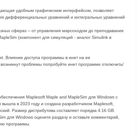
дающая удобным графическим интерфейсом, позволяет
ия дифференциальных уравнений и интегральных уравнений
разных сферах – от управления марсоходом до преподавания
apleSim (компонент для симуляций - аналог Simulink в
xt. Влияние доступа программы в инет на ее
с возникнут проблемы попробуйте инет программе отключить/
обеспечения Maplesoft Maple and MapleSim для Windows с
вышла в 2023 году и создана разработчиком Maplesoft,
йский. Размер дистрибутива составляет порядка 4.16 GB.
Sim для Windows оцените раздачу и оставьте комментарий,
пию программы.