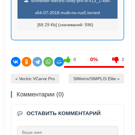
schneider-electric-unity-pro-xl-v13_1-x86-
x64-07-2018-multi-no-rus5.torrent
[68.29 Kb] (cкачиваний: 596)
0%
0
2
« Vectric VCarve Pro
SIMetrix/SIMPLIS Elite »
Комментарии (0)
ОСТАВИТЬ КОММЕНТАРИЙ