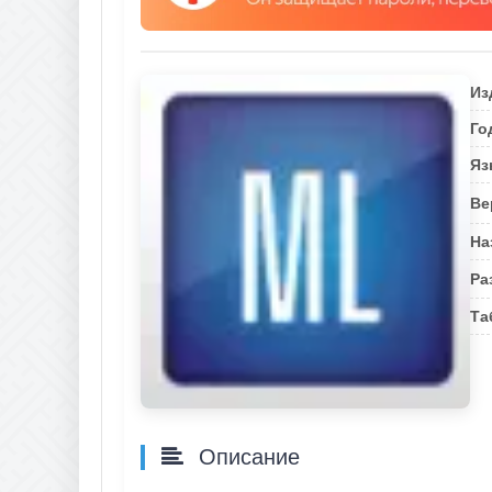
Из
Го
Яз
Ве
На
Ра
Та
Описание