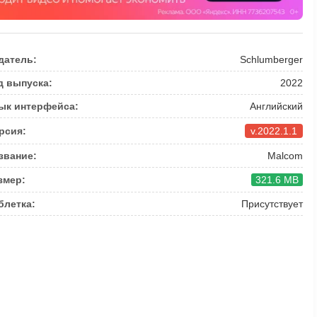
датель:
Schlumberger
д выпуска:
2022
ык интерфейса:
Английский
рсия:
v.2022.1.1
звание:
Malcom
змер:
321.6 MB
блетка:
Присутствует