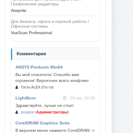
Графические редакторы
Aseprite
Для бизнеса, офиса и научной работы /
Офисные системы
VueScan Professional
Комментарии
ANSYS Products Win64
04-авг, 23:47
Вы мой спаситель! Спасибо вам
огромное! Вероятнее всего конфликт
Гость ALEX
(
Гости
)
LightBurn
03-авг, 18:59
Здравствуйте, лучше не стоит
progwar
(
Администраторы
)
CorelDRAW Graphics Suite
03-авг, 18:58
В верхнем меню нажмите CorelDRAW ->