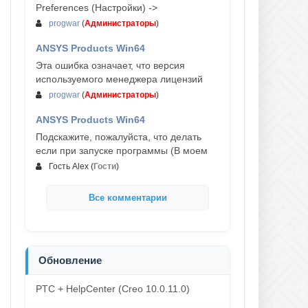
Preferences (Настройки) ->
progwar
(
Администраторы
)
ANSYS Products Win64
03-авг, 18:54
Эта ошибка означает, что версия
используемого менеджера лицензий
progwar
(
Администраторы
)
ANSYS Products Win64
02-авг, 18:01
Подскажите, пожалуйста, что делать
если при запуске программы (В моем
Гость Alex
(
Гости
)
Все комментарии
Обновление
PTC + HelpCenter (Creo 10.0.11.0)