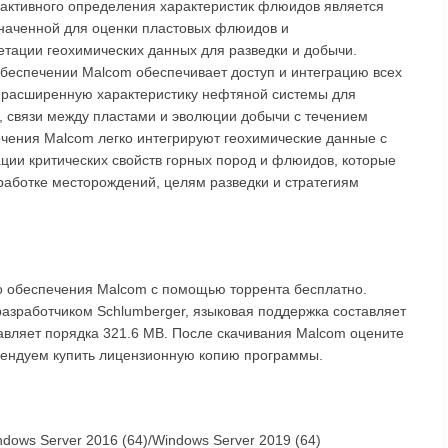
активного определения характеристик флюидов является
значенной для оценки пластовых флюидов и
етации геохимических данных для разведки и добычи.
беспечении Malcom обеспечивает доступ и интеграцию всех
т расширенную характеристику нефтяной системы для
 связи между пластами и эволюции добычи с течением
чения Malcom легко интегрируют геохимические данные с
ции критических свойств горных пород и флюидов, которые
работке месторождений, целям разведки и стратегиям
о обеспечения Malcom с помощью торрента бесплатно.
разработчиком Schlumberger, языковая поддержка составляет
тавляет порядка 321.6 MB. После скачивания Malcom оцените
омендуем купить лицензионную копию программы.
ndows Server 2016 (64)/Windows Server 2019 (64)