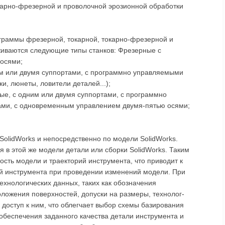
карно-фрезерной и проволочной эрозионной обработки
граммы фрезерной, токарной, токарно-фрезерной и
живаются следующие типы станков: Фрезерные с
осями;
им или двумя суппортами, с программно управляемыми
, люнеты, ловители деталей...);
ые, с одним или двумя суппортами, с программно
ми, с одновременным управлением двумя-пятью осями;
SolidWorks и непосредственно по модели SolidWorks.
 в этой же модели детали или сборки SolidWorks. Таким
сть модели и траекторий инструмента, что приводит к
й инструмента при проведении изменений модели. При
ехнологических данных, таких как обозначения
ложения поверхностей, допуски на размеры, технолог-
доступ к ним, что облегчает выбор схемы базирования
обеспечения заданного качества детали инструмента и