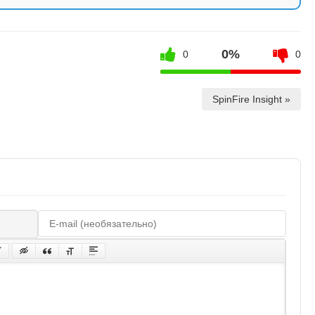
0%
0
0
SpinFire Insight »