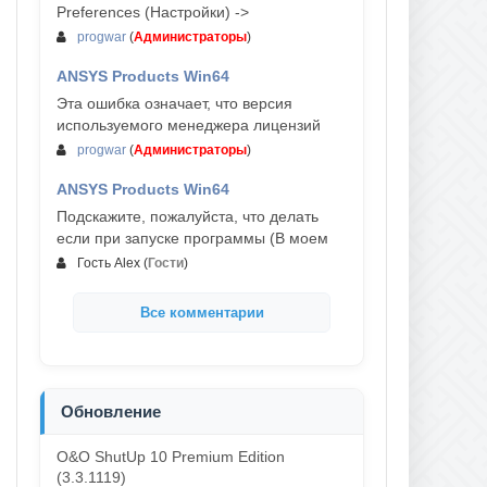
Preferences (Настройки) ->
progwar
(
Администраторы
)
ANSYS Products Win64
03-авг, 18:54
Эта ошибка означает, что версия
используемого менеджера лицензий
progwar
(
Администраторы
)
ANSYS Products Win64
02-авг, 18:01
Подскажите, пожалуйста, что делать
если при запуске программы (В моем
Гость Alex
(
Гости
)
Все комментарии
Обновление
O&O ShutUp 10 Premium Edition
(3.3.1119)