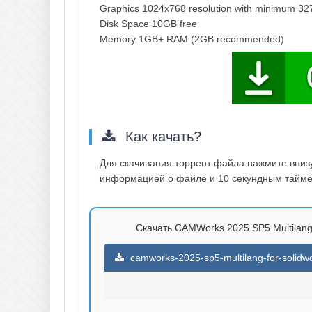
Graphics 1024x768 resolution with minimum 32
Disk Space 10GB free
Memory 1GB+ RAM (2GB recommended)
Как качать?
Для скачивания торрент файла нажмите внизу 
информацией о файле и 10 секундным таймер
Скачать CAMWorks 2025 SP5 Multilang 
camworks-2025-sp5-multilang-for-solidwo