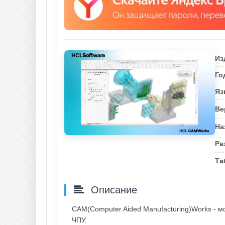
Из
Го
Яз
Ве
На
Ра
Та
Описание
CAM(Computer Aided Manufacturing)Works - 
ЧПУ.