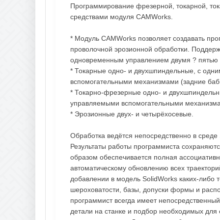
Программирование фрезерной, токарной, то
средствами модуля CAMWorks.
* Модуль CAMWorks позволяет создавать про
проволочной эрозионной обработки. Поддер
одновременным управлением двумя ? пятью 
* Токарные одно- и двухшпиндельные, с одн
вспомогательными механизмами (задние бабки
* Токарно-фрезерные одно- и двухшпиндельн
управляемыми вспомогательными механизма
* Эрозионные двух- и четырёхосевые.
Обработка ведётся непосредственно в среде 
Результаты работы программиста сохраняются
образом обеспечивается полная ассоциативно
автоматическому обновлению всех траектори
добавлении в модель SolidWorks каких-либо т
шероховатости, базы, допуски формы и распо
программист всегда имеет непосредственный 
детали на станке и подбор необходимых для 