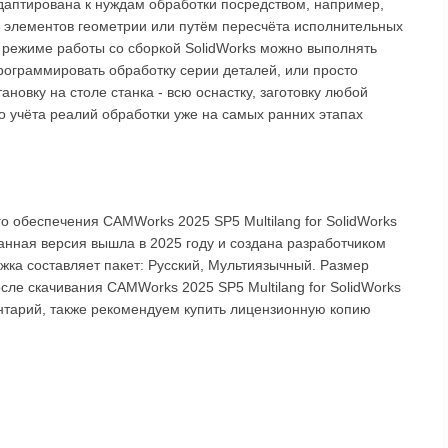
даптирована к нуждам обработки посредством, например,
и элементов геометрии или путём пересчёта исполнительных
 режиме работы со сборкой SolidWorks можно выполнять
рограммировать обработку серии деталей, или просто
овку на столе станка - всю оснастку, заготовку любой
го учёта реалий обработки уже на самых ранних этапах
 обеспечения CAMWorks 2025 SP5 Multilang for SolidWorks
анная версия вышла в 2025 году и создана разработчиком
ержка составляет пакет: Русский, Мультиязычный. Размер
сле скачивания CAMWorks 2025 SP5 Multilang for SolidWorks
ентарий, также рекомендуем купить лицензионную копию