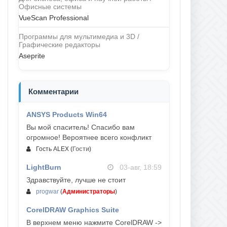
Офисные системы
VueScan Professional
Программы для мультимедиа и 3D /
Графические редакторы
Aseprite
Комментарии
ANSYS Products Win64
04-авг, 23:47
Вы мой спаситель! Спасибо вам
огромное! Вероятнее всего конфликт
Гость ALEX
(
Гости
)
LightBurn
03-авг, 18:59
Здравствуйте, лучше не стоит
progwar
(
Администраторы
)
CorelDRAW Graphics Suite
03-авг, 18:58
В верхнем меню нажмите CorelDRAW ->