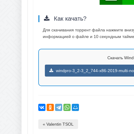
Как качать?
Для скачивания торрент файла нажмите внизу 
информацией о файле и 10 секундным таймер
Скачать WindP
windpro-3_2-3_2_744-x86-2019-multi-no-
« Valentin TSOL