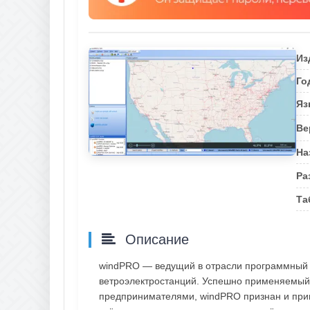
Из
Го
Яз
Ве
На
Ра
Та
Описание
windPRO — ведущий в отрасли программный 
ветроэлектростанций. Успешно применяемый
предпринимателями, windPRO признан и прин