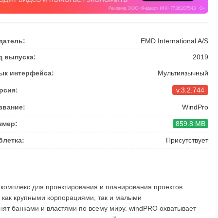
датель:
EMD International A/S
д выпуска:
2019
ык интерфейса:
Мультиязычный
рсия:
v.3.2.744
звание:
WindPro
змер:
859.8 MB
блетка:
Присутствует
комплекс для проектирования и планирования проектов
 как крупными корпорациями, так и малыми
ят банками и властями по всему миру. windPRO охватывает