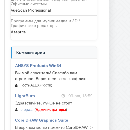
Офисные системы
VueScan Professional
Программы для мультимедиа и 3D /
Графические редакторы
Aseprite
Комментарии
ANSYS Products Win64
04-авг, 23:47
Вы мой спаситель! Спасибо вам
огромное! Вероятнее всего конфликт
Гость ALEX
(
Гости
)
LightBurn
03-авг, 18:59
Здравствуйте, лучше не стоит
progwar
(
Администраторы
)
CorelDRAW Graphics Suite
03-авг, 18:58
В верхнем меню нажмите CorelDRAW ->