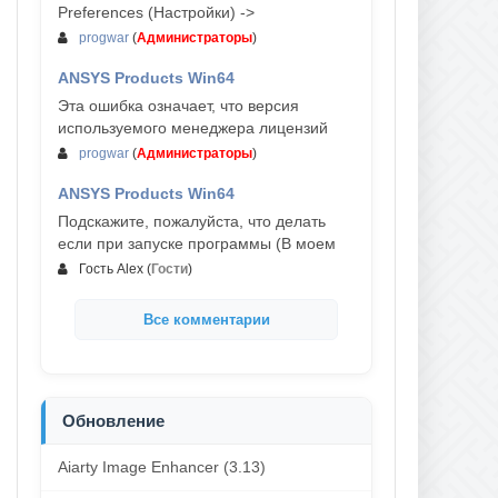
Preferences (Настройки) ->
progwar
(
Администраторы
)
ANSYS Products Win64
03-авг, 18:54
Эта ошибка означает, что версия
используемого менеджера лицензий
progwar
(
Администраторы
)
ANSYS Products Win64
02-авг, 18:01
Подскажите, пожалуйста, что делать
если при запуске программы (В моем
Гость Alex
(
Гости
)
Все комментарии
Обновление
Aiarty Image Enhancer (3.13)