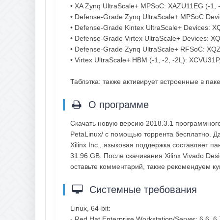
• XA Zynq UltraScale+ MPSoC: XAZU11EG (-1, 
• Defense-Grade Zynq UltraScale+ MPSoC Dev
• Defense-Grade Kintex UltraScale+ Devices:
• Defense-Grade Virtex UltraScale+ Devices: 
• Defense-Grade Zynq UltraScale+ RFSoC: X
• Virtex UltraScale+ HBM (-1, -2, -2L): XCVU
Таблэтка: также активирует встроенные в паке
О программе
Скачать новую версию 2018.3.1 программного о
PetaLinux/ с помощью торрента бесплатно. Д
Xilinx Inc., языковая поддержка составляет п
31.96 GB. После скачивания Xilinx Vivado Desi
оставьте комментарий, также рекомендуем к
Системные требования
Linux, 64-bit:
- Red Hat Enterprise Workstation/Server: 6.6, 6.7,