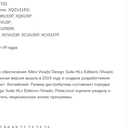
-1Q);
ices: XQZU11EG;
 XQKU15P, XQKU5P;
XQVU3P;
QZU29DR;
31P, XCVU33P, XCVU35P, XCVU37P.
т IP-ядра
беспечения Xilinx Vivado Design Suite HLx Editions /Vivado,
анная версия вышла в 2019 году и создана разработчиком
акет: Английский. Размер дистрибутива составляет порядка
gn Suite HLx Editions /Vivado, PetaLinux/ оцените раздачу и
упить лицензионную копию программы.
 6.8, 6.9, 7.2, 7.3, 7.4, 7.5