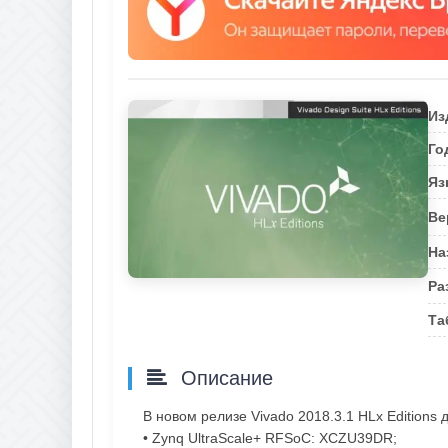
Из
Го
Яз
Ве
На
Ра
Та
Описание
В новом релизе Vivado 2018.3.1 HLx Edition
• Zynq UltraScale+ RFSoC: XCZU39DR;