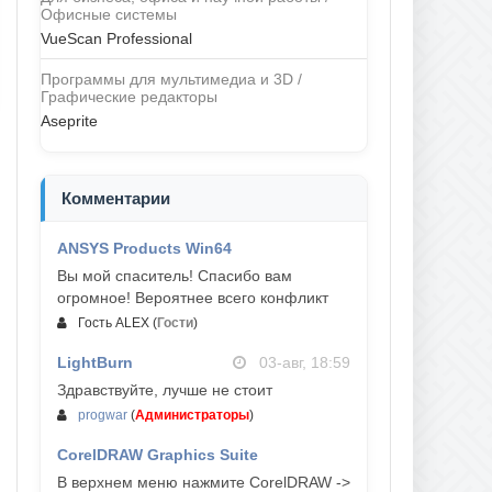
Офисные системы
VueScan Professional
Программы для мультимедиа и 3D /
Графические редакторы
Aseprite
Комментарии
ANSYS Products Win64
04-авг, 23:47
Вы мой спаситель! Спасибо вам
огромное! Вероятнее всего конфликт
Гость ALEX
(
Гости
)
LightBurn
03-авг, 18:59
Здравствуйте, лучше не стоит
progwar
(
Администраторы
)
CorelDRAW Graphics Suite
03-авг, 18:58
В верхнем меню нажмите CorelDRAW ->