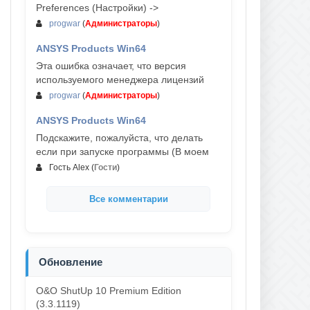
Preferences (Настройки) ->
progwar
(
Администраторы
)
ANSYS Products Win64
03-авг, 18:54
Эта ошибка означает, что версия
используемого менеджера лицензий
progwar
(
Администраторы
)
ANSYS Products Win64
02-авг, 18:01
Подскажите, пожалуйста, что делать
если при запуске программы (В моем
Гость Alex
(
Гости
)
Все комментарии
Обновление
O&O ShutUp 10 Premium Edition
(3.3.1119)