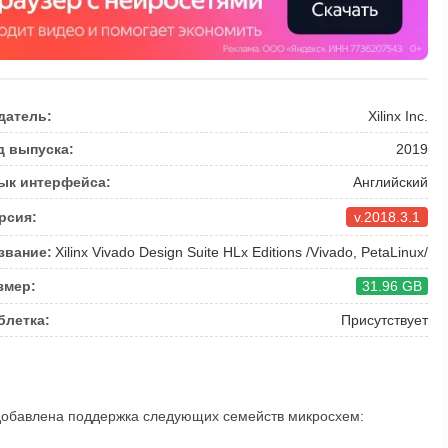
датель:
Xilinx Inc.
д выпуска:
2019
ык интерфейса:
Английский
рсия:
v.2018.3.1
звание:
Xilinx Vivado Design Suite HLx Editions /Vivado, PetaLinux/
змер:
31.96 GB
блетка:
Присутствует
s добавлена поддержка следующих семейств микросхем: