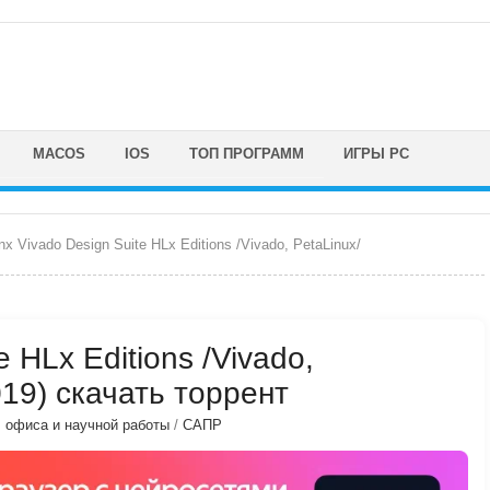
MACOS
IOS
ТОП ПРОГРАММ
ИГРЫ PC
inx Vivado Design Suite HLx Editions /Vivado, PetaLinux/
e HLx Editions /Vivado,
019) скачать торрент
, офиса и научной работы
/
САПР