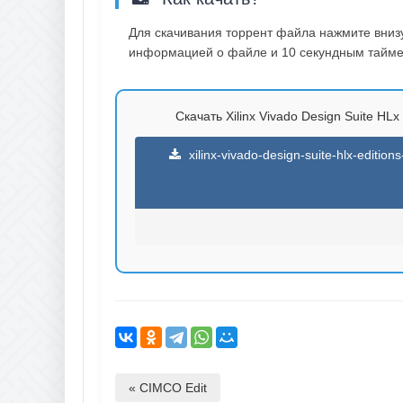
Для скачивания торрент файла нажмите внизу 
информацией о файле и 10 секундным таймер
Скачать Xilinx Vivado Design Suite HLx 
xilinx-vivado-design-suite-hlx-editio
« CIMCO Edit