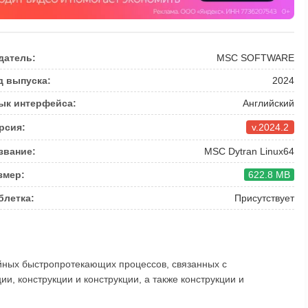
датель:
MSC SOFTWARE
д выпуска:
2024
ык интерфейса:
Английский
рсия:
v.2024.2
звание:
MSC Dytran Linux64
змер:
622.8 MB
блетка:
Присутствует
йных быстропротекающих процессов, связанных с
и, конструкции и конструкции, а также конструкции и