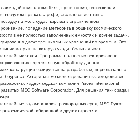
заимодействие автомобиля, препятствия, пассажира и
я воздухом при катастрофе, столкновение птиц с
посадку на мель судов, взрывы в ограниченном
 пробивание, попадание метеорита в обшивку космического
кости в не полностью заполненных емкостях и другие задачи.
тегрирования дифференциальных уравнений по времени. Это
ольших матриц, на которую уходит большая часть
нелинейных задач. Программа полностью векторизована,
ддерживающих параллельную обработку данных.
ики конструкций базируется на разработках, первоначально
м. Лоуренса. Алгоритмы же моделирования взаимодействия
 разработках нидерландской компании Pisces International
 развитых MSC.Software Corporation. Для решения таких задач
лера.
нелинейные задачи анализа разнородных сред, MSC.Dytran
эрокосмической, оборонной и других отраслях