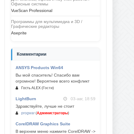
Офисные системы
VueScan Professional
Программы для мультимедиа и 3D /
Графические редакторы
Aseprite
Комментарии
ANSYS Products Win64
04-авг, 23:47
Вы мой спаситель! Спасибо вам
огромное! Вероятнее всего конфликт
Гость ALEX
(
Гости
)
LightBurn
03-авг, 18:59
Здравствуйте, лучше не стоит
progwar
(
Администраторы
)
CorelDRAW Graphics Suite
03-авг, 18:58
В верхнем меню нажмите CorelDRAW ->