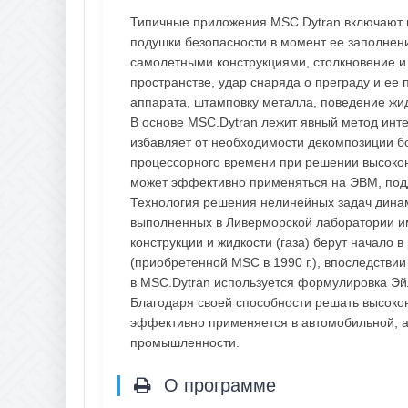
Типичные приложения MSC.Dytran включают в
подушки безопасности в момент ее заполнени
самолетными конструкциями, столкновение и 
пространстве, удар снаряда о преграду и ее
аппарата, штамповку металла, поведение жид
В основе MSC.Dytran лежит явный метод ин
избавляет от необходимости декомпозиции б
процессорного времени при решении высоко
может эффективно применяться на ЭВМ, по
Технология решения нелинейных задач динам
выполненных в Ливерморской лаборатории и
конструкции и жидкости (газа) берут начало в
(приобретенной MSC в 1990 г.), впоследствии
в MSC.Dytran используется формулировка Эй
Благодаря своей способности решать высоко
эффективно применяется в автомобильной, а
промышленности.
О программе