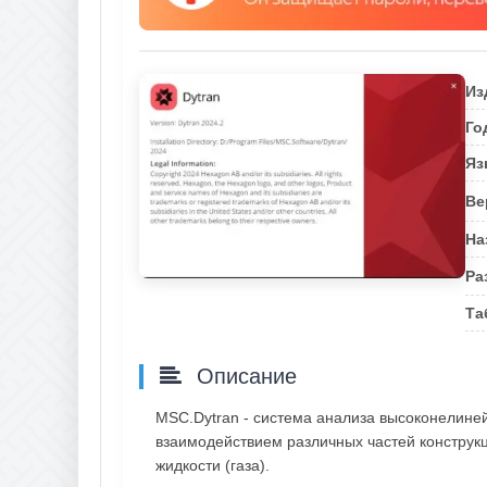
Из
Го
Яз
Ве
На
Ра
Та
Описание
MSC.Dytran - система анализа высоконелине
взаимодействием различных частей конструкци
жидкости (газа).