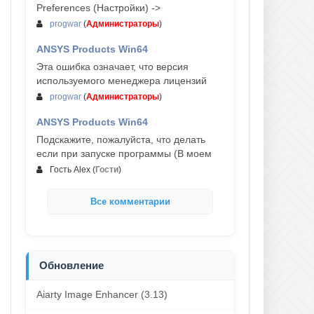
Preferences (Настройки) ->
progwar
(
Администраторы
)
ANSYS Products Win64
03-авг, 18:54
Эта ошибка означает, что версия
используемого менеджера лицензий
progwar
(
Администраторы
)
ANSYS Products Win64
02-авг, 18:01
Подскажите, пожалуйста, что делать
если при запуске программы (В моем
Гость Alex
(
Гости
)
Все комментарии
Обновление
Aiarty Image Enhancer (3.13)