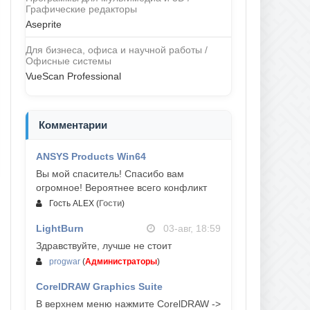
Графические редакторы
Aseprite
Для бизнеса, офиса и научной работы /
Офисные системы
VueScan Professional
Комментарии
ANSYS Products Win64
04-авг, 23:47
Вы мой спаситель! Спасибо вам
огромное! Вероятнее всего конфликт
Гость ALEX
(
Гости
)
LightBurn
03-авг, 18:59
Здравствуйте, лучше не стоит
progwar
(
Администраторы
)
CorelDRAW Graphics Suite
03-авг, 18:58
В верхнем меню нажмите CorelDRAW ->