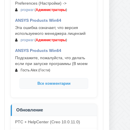
Preferences (Настройки) ->
progwar
(
Администраторы
)
ANSYS Products Win64
03-авг, 18:54
Эта ошибка означает, что версия
используемого менеджера лицензий
progwar
(
Администраторы
)
ANSYS Products Win64
02-авг, 18:01
Подскажите, пожалуйста, что делать
если при запуске программы (В моем
Гость Alex
(
Гости
)
Все комментарии
Обновление
PTC + HelpCenter (Creo 10.0.11.0)