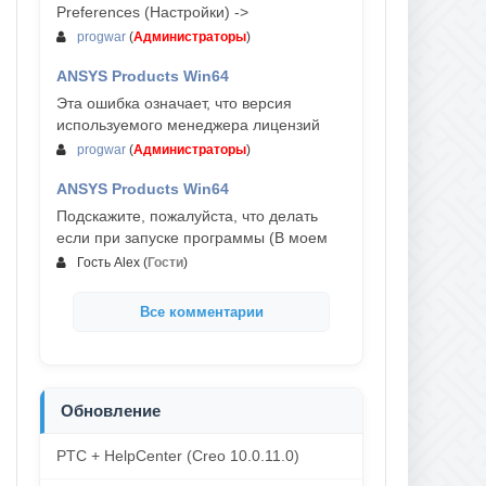
Preferences (Настройки) ->
progwar
(
Администраторы
)
ANSYS Products Win64
03-авг, 18:54
Эта ошибка означает, что версия
используемого менеджера лицензий
progwar
(
Администраторы
)
ANSYS Products Win64
02-авг, 18:01
Подскажите, пожалуйста, что делать
если при запуске программы (В моем
Гость Alex
(
Гости
)
Все комментарии
Обновление
PTC + HelpCenter (Creo 10.0.11.0)