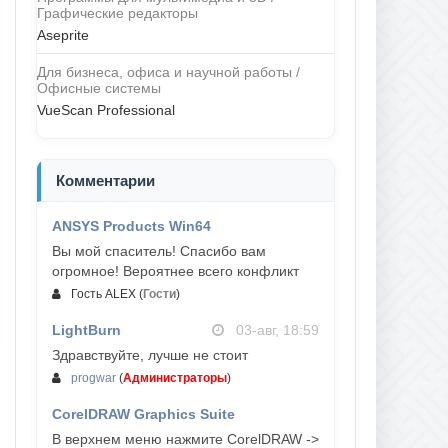
Графические редакторы
Aseprite
Для бизнеса, офиса и научной работы /
Офисные системы
VueScan Professional
Комментарии
ANSYS Products Win64
04-авг, 23:47
Вы мой спаситель! Спасибо вам
огромное! Вероятнее всего конфликт
Гость ALEX
(
Гости
)
LightBurn
03-авг, 18:59
Здравствуйте, лучше не стоит
progwar
(
Администраторы
)
CorelDRAW Graphics Suite
03-авг, 18:58
В верхнем меню нажмите CorelDRAW ->