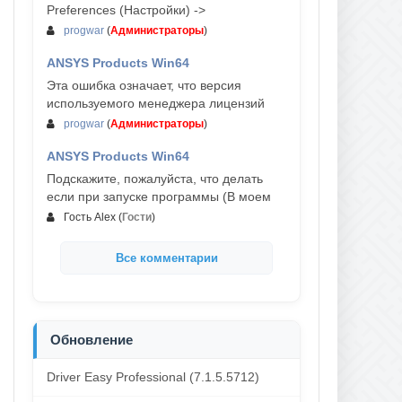
Preferences (Настройки) ->
progwar
(
Администраторы
)
ANSYS Products Win64
03-авг, 18:54
Эта ошибка означает, что версия
используемого менеджера лицензий
progwar
(
Администраторы
)
ANSYS Products Win64
02-авг, 18:01
Подскажите, пожалуйста, что делать
если при запуске программы (В моем
Гость Alex
(
Гости
)
Все комментарии
Обновление
Driver Easy Professional (7.1.5.5712)