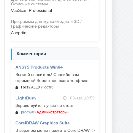
Офисные системы
VueScan Professional
Программы для мультимедиа и 3D /
Графические редакторы
Aseprite
Комментарии
ANSYS Products Win64
04-авг, 23:47
Вы мой спаситель! Спасибо вам
огромное! Вероятнее всего конфликт
Гость ALEX
(
Гости
)
LightBurn
03-авг, 18:59
Здравствуйте, лучше не стоит
progwar
(
Администраторы
)
CorelDRAW Graphics Suite
03-авг, 18:58
В верхнем меню нажмите CorelDRAW ->