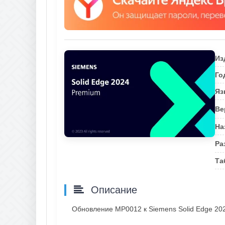
Из
Го
Яз
Ве
На
Ра
Та
Описание
Обновление МР0012 к Siemens Solid Edge 20