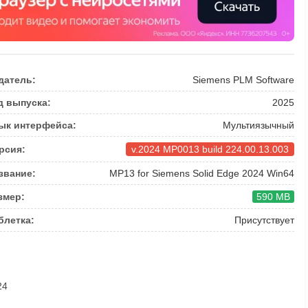
датель:
Siemens PLM Software
д выпуска:
2025
ык интерфейса:
Мультиязычный
рсия:
v.2024 MP0013 build 224.00.13.003
звание:
MP13 for Siemens Solid Edge 2024 Win64
змер:
590 MB
блетка:
Присутствует
24