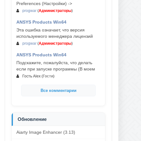
Preferences (Настройки) ->
progwar
(
Администраторы
)
ANSYS Products Win64
03-авг, 18:54
Эта ошибка означает, что версия
используемого менеджера лицензий
progwar
(
Администраторы
)
ANSYS Products Win64
02-авг, 18:01
Подскажите, пожалуйста, что делать
если при запуске программы (В моем
Гость Alex
(
Гости
)
Все комментарии
Обновление
Aiarty Image Enhancer (3.13)