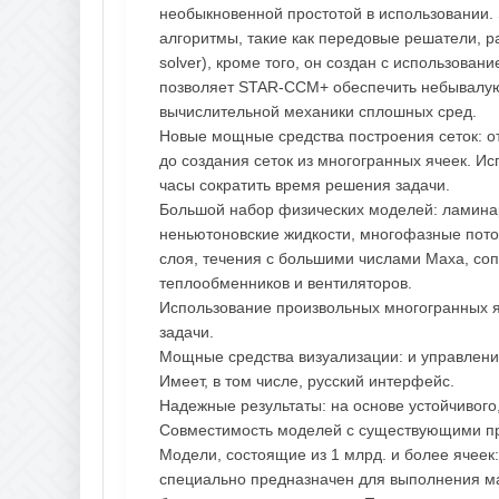
необыкновенной простотой в использовании
алгоритмы, такие как передовые решатели, ра
solver), кроме того, он создан с использов
позволяет STAR-CCM+ обеспечить небывалую 
вычислительной механики сплошных сред.
Новые мощные средства построения сеток: от
до создания сеток из многогранных ячеек. Ис
часы сократить время решения задачи.
Большой набор физических моделей: ламинар
неньютоновские жидкости, многофазные поток
слоя, течения с большими числами Маха, со
теплообменников и вентиляторов.
Использование произвольных многогранных я
задачи.
Мощные средства визуализации: и управлени
Имеет, в том числе, русский интерфейс.
Надежные результаты: на основе устойчивог
Совместимость моделей с существующими пр
Модели, состоящие из 1 млрд. и более ячеек
специально предназначен для выполнения м