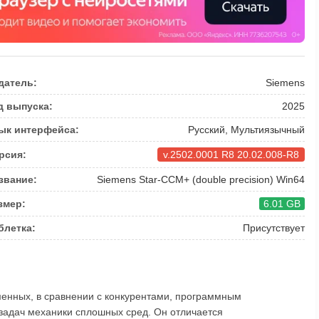
датель:
Siemens
д выпуска:
2025
ык интерфейса:
Русский, Мультиязычный
рсия:
v.2502.0001 R8 20.02.008-R8
звание:
Siemens Star-CCM+ (double precision) Win64
змер:
6.01 GB
блетка:
Присутствует
енных, в сравнении с конкурентами, программным
задач механики сплошных сред. Он отличается