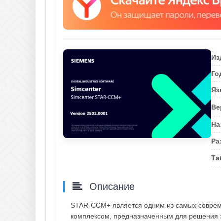
Из
Го
Яз
Ве
На
Ра
Та
Описание
STAR-CCM+ является одним из самых соврем
комплексом, предназначенным для решения 