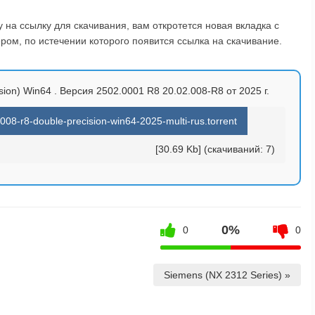
на ссылку для скачивания, вам откротется новая вкладка с
ом, по истечении которого появится ссылка на скачивание.
ion) Win64 . Версия 2502.0001 R8 20.02.008-R8 от 2025 г.
8-r8-double-precision-win64-2025-multi-rus.torrent
[30.69 Kb] (cкачиваний: 7)
0%
0
0
Siemens (NX 2312 Series) »