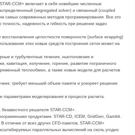
. STAR-CCM+ включает в себя новейшие численные
спределеннный (segregated solver) и связанный (coupled
анием самых современных методов программирования. Все это
точность, надежность и гибкость при решении задач
 восстановления целостности поверхности (surface wrapping)
пользование этих новые средств построения сеток может на
ные и турбулентные течения, ньютоновские и
и, кавитация, излучение, горение, развитие пограничного
пряженный теплообмен, а также новые модели для расчетов
чеек: требует меньший объем памяти и ускоряет решение
е параметрами моделирования в процессе расчета.
о, безавостного решателя STAR-CCM+.
ограммными продуктами: STAR-CD, ICEM, GridGen, Gambit.
: В отличие от всех других CFD-пакетов, STAR-CCM+
асштабируемых параллельных вычислений на сколь угодно