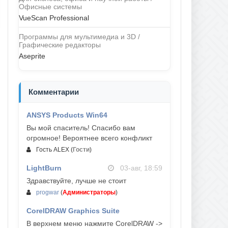
Офисные системы
VueScan Professional
Программы для мультимедиа и 3D /
Графические редакторы
Aseprite
Комментарии
ANSYS Products Win64
04-авг, 23:47
Вы мой спаситель! Спасибо вам
огромное! Вероятнее всего конфликт
Гость ALEX
(
Гости
)
LightBurn
03-авг, 18:59
Здравствуйте, лучше не стоит
progwar
(
Администраторы
)
CorelDRAW Graphics Suite
03-авг, 18:58
В верхнем меню нажмите CorelDRAW ->