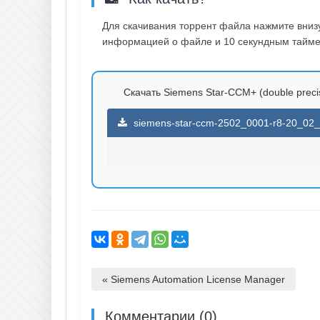
Для скачивания торрент файла нажмите внизу 
информацией о файле и 10 секундным таймер
Скачать Siemens Star-CCM+ (double precis
siemens-star-ccm-2502_0001-r8-20_02_00
« Siemens Automation License Manager
Комментарии (0)