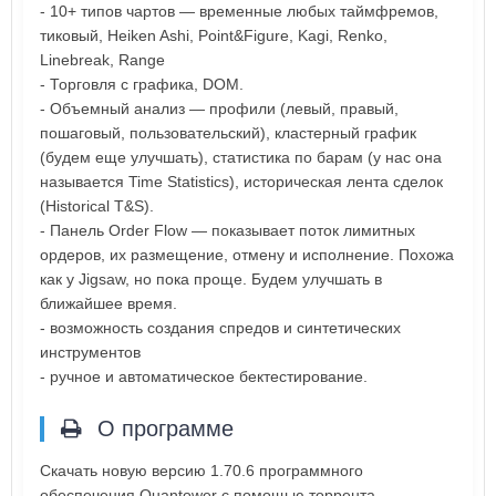
- 10+ типов чартов — временные любых таймфремов,
тиковый, Heiken Ashi, Point&Figure, Kagi, Renko,
Linebreak, Range
- Торговля с графика, DOM.
- Объемный анализ — профили (левый, правый,
пошаговый, пользовательский), кластерный график
(будем еще улучшать), статистика по барам (у нас она
называется Time Statistics), историческая лента сделок
(Historical T&S).
- Панель Order Flow — показывает поток лимитных
ордеров, их размещение, отмену и исполнение. Похожа
как у Jigsaw, но пока проще. Будем улучшать в
ближайшее время.
- возможность создания спредов и синтетических
инструментов
- ручное и автоматическое бектестирование.
О программе
Скачать новую версию 1.70.6 программного
обеспечения Quantower с помощью торрента