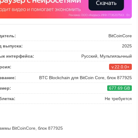
датель:
BitCoinCore
д выпуска:
2025
ык интерфейса:
Русский, Мультиязычный
рсия:
v.22.0.0+
звание:
BTC Blockchain для BitCoin Core, блок 877925
змер:
677.69 GB
блетка:
Не требуется
раммы BitCoinCore, блок 877925