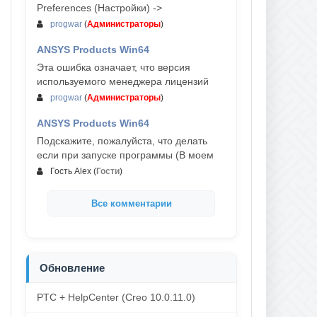
Preferences (Настройки) ->
progwar
(
Администраторы
)
ANSYS Products Win64
03-авг, 18:54
Эта ошибка означает, что версия
используемого менеджера лицензий
progwar
(
Администраторы
)
ANSYS Products Win64
02-авг, 18:01
Подскажите, пожалуйста, что делать
если при запуске программы (В моем
Гость Alex
(
Гости
)
Все комментарии
Обновление
PTC + HelpCenter (Creo 10.0.11.0)