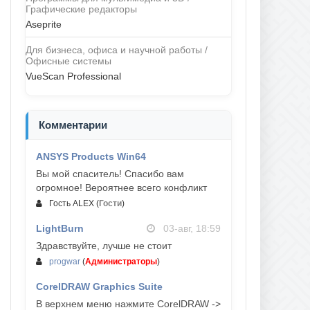
Графические редакторы
Aseprite
Для бизнеса, офиса и научной работы /
Офисные системы
VueScan Professional
Комментарии
ANSYS Products Win64
04-авг, 23:47
Вы мой спаситель! Спасибо вам
огромное! Вероятнее всего конфликт
Гость ALEX
(
Гости
)
LightBurn
03-авг, 18:59
Здравствуйте, лучше не стоит
progwar
(
Администраторы
)
CorelDRAW Graphics Suite
03-авг, 18:58
В верхнем меню нажмите CorelDRAW ->