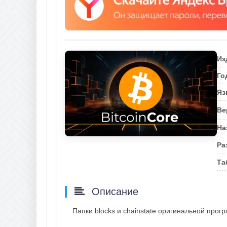
Из
Го
Яз
Ве
На
Ра
Та
Описание
Папки blocks и chainstate оригинальной прог