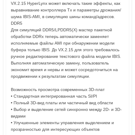
VX.2.15 HyperLynx может включать такие эффекты, как
выравнивание контроллера Tx и параметры дрожания/
шума IBIS-AMI, в симуляцию шины команд/адресов.
DDR5
Для симуляций DDR5/LPDDR5(X) мастер пакетной
обработки DDRx теперь автоматически заменяет
исполняемые файлы AMI при обнаружении модели
буфера только IBIS. До VX.2.15 для этого требовалось
ручное редактирование текстового файла модели IBIS.
Выполняя автоматическую замену, пользователь
экономит время и нервы и может сосредоточиться на
продвижении к результатам симуляции.
Возможность просмотра современных 3D-плат
• Стандартная интегрированная часть SI/PI
• Полный 3D-вид платы или частичный вид области
• Выбор и выделение сетей синхронно между 2D- и 3D-
видами
• Улучшенные элементы управления выделением и
прозрачностью для интересующих объектов