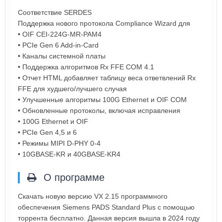
Соответствие SERDES
Поддержка нового протокола Compliance Wizard для
• OIF CEI-224G-MR-PAM4
• PCIe Gen 6 Add-in-Card
• Каналы системной платы
• Поддержка алгоритмов Rx FFE COM 4.1
• Отчет HTML добавляет таблицу веса ответвлений Rx
FFE для худшего/лучшего случая
• Улучшенные алгоритмы 100G Ethernet и OIF COM
• Обновленные протоколы, включая исправления
• 100G Ethernet и OIF
• PCIe Gen 4,5 и 6
• Режимы MIPI D-PHY 0-4
• 10GBASE-KR и 40GBASE-KR4
О программе
Скачать новую версию VX 2.15 программного
обеспечения Siemens PADS Standard Plus с помощью
торрента бесплатно. Данная версия вышла в 2024 году