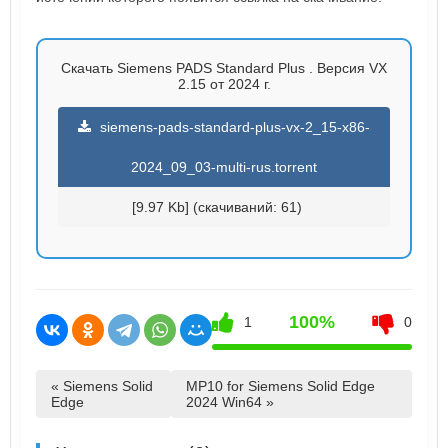
Скачать Siemens PADS Standard Plus . Версия VX
2.15 от 2024 г.
siemens-pads-standard-plus-vx-2_15-x86-
2024_09_03-multi-rus.torrent
[9.97 Kb] (cкачиваний: 61)
100%
1
0
« Siemens Solid
MP10 for Siemens Solid Edge
Edge
2024 Win64 »