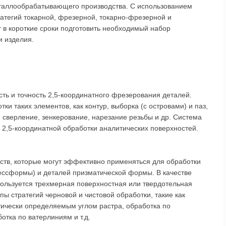
таллообрабатывающего производства. С использованием
атегий токарной, фрезерной, токарно-фрезерной и
 в короткие сроки подготовить необходимый набор
 изделия.
ть и точность 2,5-координатного фрезерования деталей.
и таких элементов, как контур, выборка (с островами) и паз,
: сверление, зенкерование, нарезание резьбы и др. Система
2,5-координатной обработки аналитических поверхностей.
ств, которые могут эффективно применяться для обработки
ессформы) и деталей призматической формы. В качестве
пользуется трехмерная поверхностная или твердотельная
ы стратегий черновой и чистовой обработки, такие как
тически определяемым углом растра, обработка по
отка по ватерлиниям и т.д.