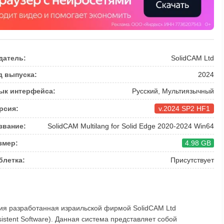
датель:
SolidCAM Ltd
д выпуска:
2024
ык интерфейса:
Русский, Мультиязычный
рсия:
v.2024 SP2 HF1
звание:
SolidCAM Multilang for Solid Edge 2020-2024 Win64
змер:
4.98 GB
блетка:
Присутствует
ия разработанная израильской фирмой SolidCAM Ltd
stent Software). Данная система представляет собой