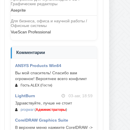
Графические редакторы
Aseprite
Для бизнеса, офиса и научной работы /
Офисные системы
VueScan Professional
Комментарии
ANSYS Products Win64
04-авг, 23:47
Вы мой спаситель! Спасибо вам
огромное! Вероятнее всего конфликт
Гость ALEX
(
Гости
)
LightBurn
03-авг, 18:59
Здравствуйте, лучше не стоит
progwar
(
Администраторы
)
CorelDRAW Graphics Suite
03-авг, 18:58
В верхнем меню нажмите CorelDRAW ->