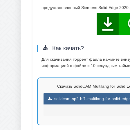
предустановленный Siemens Solid Edge 2020
Как качать?
Для скачивания торрент файла нажмите внизу 
информацией о файле и 10 секундным таймер
Скачать SolidCAM Multilang for Solid 
solidcam-sp2-hf1-multilang-for-solid-edg