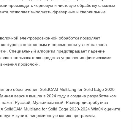
ески производить черновую и чистовую обработку сложных
ента позволяет выполнять фрезерные и сверлильные
волочной электроэрозионной обработки позволяет
х контуров с постоянным и переменным углом наклона.
отки. Специальный алгоритм предотвращает падение
авляет пользователю средства управления физическими
движения проволоки.
ного обеспечения SolidCAM Multilang for Solid Edge 2020-
Данная версия вышла в 2024 году и создана разработчиком
т пакет: Русский, Мультиязычный. Размер дистрибутива
я SolidCAM Multilang for Solid Edge 2020-2024 Win64 оцените
омендуем купить лицензионную копию программы.