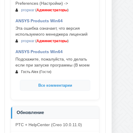
Preferences (Настройки) ->
progwar
(
Администраторы
)
ANSYS Products Win64
03-авг, 18:54
Эта ошибка означает, что версия
используемого менеджера лицензий
progwar
(
Администраторы
)
ANSYS Products Win64
02-авг, 18:01
Подскажите, пожалуйста, что делать
если при запуске программы (В моем
Гость Alex
(
Гости
)
Все комментарии
Обновление
PTC + HelpCenter (Creo 10.0.11.0)