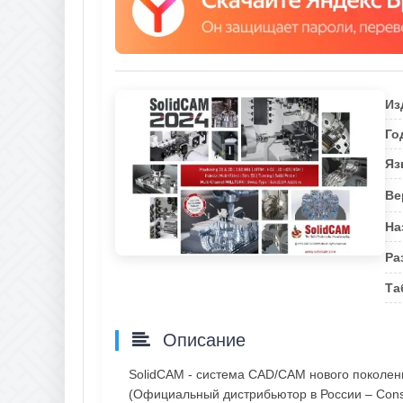
Из
Го
Яз
Ве
На
Ра
Та
Описание
SolidCAM - система CAD/CAM нового поколен
(Официальный дистрибьютор в России – Consi