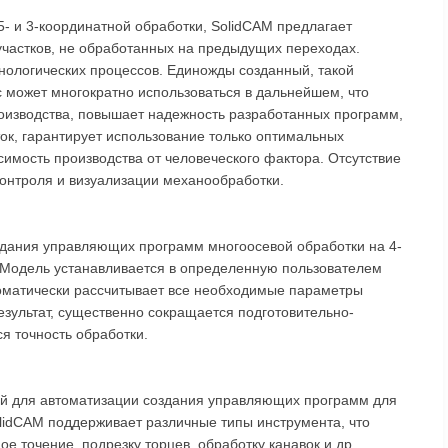
- и 3-координатной обработки, SolidCAM предлагает
участков, не обработанных на предыдущих переходах.
нологических процессов. Единожды созданный, такой
 может многократно использоваться в дальнейшем, что
оизводства, повышает надежность разработанных программ,
ок, гарантирует использование только оптимальных
симость производства от человеческого фактора. Отсутствие
контроля и визуализации механообработки.
здания управляющих программ многоосевой обработки на 4-
 Модель устанавливается в определенную пользователем
томатически рассчитывает все необходимые параметры
езультат, существенно сокращается подготовительно-
я точность обработки.
й для автоматизации создания управляющих программ для
lidCAM поддерживает различные типы инструмента, что
е точение, подрезку торцев, обработку канавок и др.